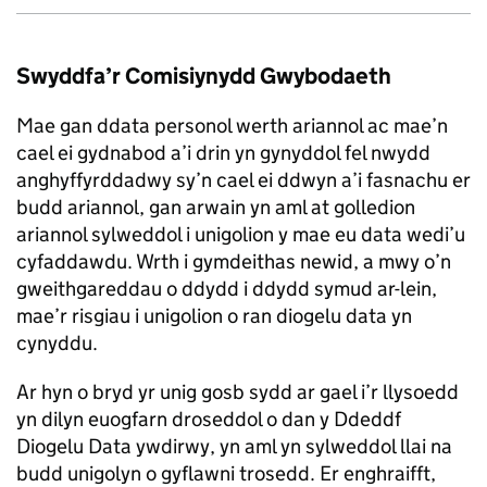
Swyddfa’r Comisiynydd Gwybodaeth
Mae gan ddata personol werth ariannol ac mae’n
cael ei gydnabod a’i drin yn gynyddol fel nwydd
anghyffyrddadwy sy’n cael ei ddwyn a’i fasnachu er
budd ariannol, gan arwain yn aml at golledion
ariannol sylweddol i unigolion y mae eu data wedi’u
cyfaddawdu. Wrth i gymdeithas newid, a mwy o’n
gweithgareddau o ddydd i ddydd symud ar-lein,
mae’r risgiau i unigolion o ran diogelu data yn
cynyddu.
Ar hyn o bryd yr unig gosb sydd ar gael i’r llysoedd
yn dilyn euogfarn droseddol o dan y Ddeddf
Diogelu Data ywdirwy, yn aml yn sylweddol llai na
budd unigolyn o gyflawni trosedd. Er enghraifft,