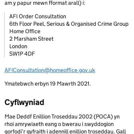
am y papur mewn fformat arall) i:
AFI Order Consultation
6th Floor Peel, Serious & Organised Crime Group
Home Office
2 Marsham Street
London
SW1P 4DF
AFIConsultation@homeoffice.gov.uk
Ymatebwch erbyn 19 Mawrth 2021.
Cyflwyniad
Mae Deddf Enillion Troseddau 2002 (POCA) yn
rhoi amrywiaeth eang o bwerau i swyddogion
gorfodi’r gyfraith i adennill enillion troseddau. Gall