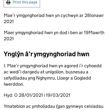
Print this page
Mae’r ymgynghoriad hwn yn cychwyn ar 28Ionawr
2021
Maer ymgynghoriad hwn yn dod i ben ar 19Mawrth
2021
Ynglŷn â’r ymgynghoriad hwn
I: Mae’r ymgynghoriad hwn yn agored i’r cyhoedd
ac wedi’i dargedu at unigolion, busnesau a
sefydliadau yng Nghymru, Lloegr a Gogledd
Iwerddon.
Hyd: O 28/01/2021 i 19/03/2021
Ymatebion ac ymholiadau (gan gynnwys ceisiadau