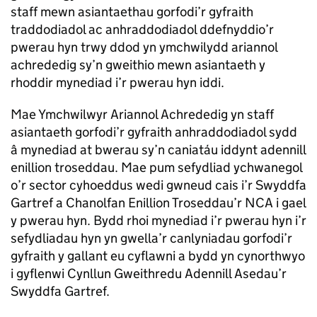
staff mewn asiantaethau gorfodi’r gyfraith
traddodiadol ac anhraddodiadol ddefnyddio’r
pwerau hyn trwy ddod yn ymchwilydd ariannol
achrededig sy’n gweithio mewn asiantaeth y
rhoddir mynediad i’r pwerau hyn iddi.
Mae Ymchwilwyr Ariannol Achrededig yn staff
asiantaeth gorfodi’r gyfraith anhraddodiadol sydd
â mynediad at bwerau sy’n caniatáu iddynt adennill
enillion troseddau. Mae pum sefydliad ychwanegol
o’r sector cyhoeddus wedi gwneud cais i’r Swyddfa
Gartref a Chanolfan Enillion Troseddau’r NCA i gael
y pwerau hyn. Bydd rhoi mynediad i’r pwerau hyn i’r
sefydliadau hyn yn gwella’r canlyniadau gorfodi’r
gyfraith y gallant eu cyflawni a bydd yn cynorthwyo
i gyflenwi Cynllun Gweithredu Adennill Asedau’r
Swyddfa Gartref.