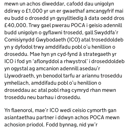
mewn un achos diweddar, cafodd dau unigolyn
ddirwy o £1,000 yr un er gwaethaf amcangyfrif mai
eu budd o drosedd yn gysylltiedig â data oedd dros
£40,000. Trwy gael pwerau POCA i geisio adennill
budd unigolyn o gyflawni trosedd, gall Swyddfa’r
Comisiynydd Gwybodaeth (ICO) atal troseddoldeb
yn y dyfodol trwy amddifadu pobl o’u henillion o
droseddu. Mae hyn yn cyd-fynd â strategaeth yr
ICO i fod yn ‘aflonyddol a rhwystrol’ i droseddoldeb
yn ogystal ag amcanion adennill asedau’r
Llywodraeth, yn benodol tarfu ar ariannu troseddu
ymhellach, amddifadu pobl o’u henillion o
droseddau ac atal pobl rhag cymryd rhan mewn
troseddu neu barhau i droseddu.
Yn flaenorol, mae’r ICO wedi ceisio cymorth gan
asiantaethau partner i ddwyn achos POCA mewn
achosion priodol. Fodd bynnag, nid yw’r