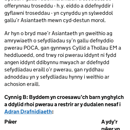
offerynnau troseddu - h.y. eiddo a ddefnyddir i
gyflawni troseddau - yn cynyddu yn sylweddol
gallu’r Asiantaeth mewn cyd-destun morol.
Ar hyn o bryd mae’r Asiantaeth yn gweithio ag
amrywiaeth o sefydliadau sy’n gallu defnyddio
pwerau POCA, gan gynnwys Cyllid a Thollau EM a
heddluoedd, ond trwy roi pwerau iddynt ni fydd
angen iddynt ddibynnu mwyach ar ddefnydd
sefydliadau eraill o’r pwerau, gan ryddhau
adnoddau yn y sefydliadau hynny i weithio ar
achosion eraill.
Cynnig B: Byddem yn croesawu’ch barn ynghylch
a ddylid rhoi pwerau a restrir ar y dudalen nesaf i
Adran Drafnidiaeth
:
Pŵer
A ydy’r
pŵer yn