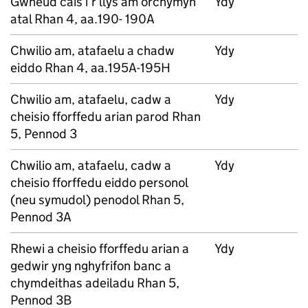
Gwneud cais i’r llys am orchymyn
Ydy
atal Rhan 4, aa.190- 190A
Chwilio am, atafaelu a chadw
Ydy
eiddo Rhan 4, aa.195A-195H
Chwilio am, atafaelu, cadw a
Ydy
cheisio fforffedu arian parod Rhan
5, Pennod 3
Chwilio am, atafaelu, cadw a
Ydy
cheisio fforffedu eiddo personol
(neu symudol) penodol Rhan 5,
Pennod 3A
Rhewi a cheisio fforffedu arian a
Ydy
gedwir yng nghyfrifon banc a
chymdeithas adeiladu Rhan 5,
Pennod 3B