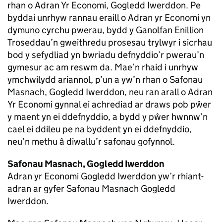
rhan o Adran Yr Economi, Gogledd Iwerddon. Pe
byddai unrhyw rannau eraill o Adran yr Economi yn
dymuno cyrchu pwerau, bydd y Ganolfan Enillion
Troseddau’n gweithredu prosesau trylwyr i sicrhau
bod y sefydliad yn bwriadu defnyddio’r pwerau’n
gymesur ac am reswm da. Mae’n rhaid i unrhyw
ymchwilydd ariannol, p’un a yw’n rhan o Safonau
Masnach, Gogledd Iwerddon, neu ran arall o Adran
Yr Economi gynnal ei achrediad ar draws pob pŵer
y maent yn ei ddefnyddio, a bydd y pŵer hwnnw’n
cael ei ddileu pe na byddent yn ei ddefnyddio,
neu’n methu â diwallu’r safonau gofynnol.
Safonau Masnach, Gogledd Iwerddon
Adran yr Economi Gogledd Iwerddon yw’r rhiant-
adran ar gyfer Safonau Masnach Gogledd
Iwerddon.