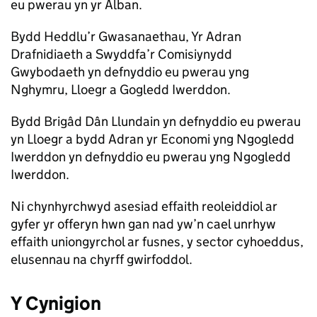
eu pwerau yn yr Alban.
Bydd Heddlu’r Gwasanaethau, Yr Adran
Drafnidiaeth a Swyddfa’r Comisiynydd
Gwybodaeth yn defnyddio eu pwerau yng
Nghymru, Lloegr a Gogledd Iwerddon.
Bydd Brigâd Dân Llundain yn defnyddio eu pwerau
yn Lloegr a bydd Adran yr Economi yng Ngogledd
Iwerddon yn defnyddio eu pwerau yng Ngogledd
Iwerddon.
Ni chynhyrchwyd asesiad effaith reoleiddiol ar
gyfer yr offeryn hwn gan nad yw’n cael unrhyw
effaith uniongyrchol ar fusnes, y sector cyhoeddus,
elusennau na chyrff gwirfoddol.
Y Cynigion