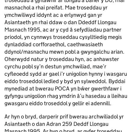
troseddau a gyflawnir ar longau â baner y DU, rhai
masnachol a rhai preifat. Mae troseddau yr
ymchwiliwyd iddynt ac a erlynwyd gan yr
Asiantaeth yn rhai ddaw o dan Ddeddf Llongau
Masnach 1995, ac ar y cyd â sefydliadau partner
priodol, yn cynnwys troseddau cysylltiedig megis
dynladdiad corfforaethol, caethwasiaeth
ddynol/masnachu mewn pobl a gwyngalchu arian.
Oherwydd natur y troseddau hyn, ac anhawster
cyrchu pobl sy’n destun ymchwiliad, mae’r
cyfleoedd sydd ar gael i’r unigolion hynny i wasgaru
eiddo troseddol ledled y byd yn sylweddol. Byddai
mynediad at bwerau POCA yn bŵer gwerthfawr i
gyfyngu unigolion rhag ymdrin â’u hasedau a lleihau
gwasgaru eiddo troseddol y gellir ei adennill.
Ar hyn o bryd, darperir prif bwerau archwiliadol yr
Asiantaeth o dan Adran 259 Deddf Llongau
Masnach 1995. Ar hyn o bryd, ar gyfer troseddau