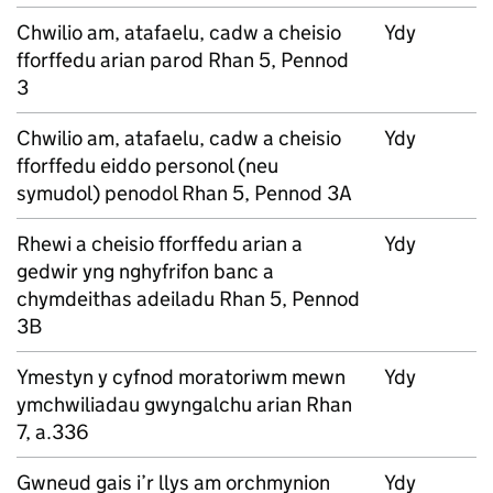
Chwilio am, atafaelu, cadw a cheisio
Ydy
fforffedu arian parod Rhan 5, Pennod
3
Chwilio am, atafaelu, cadw a cheisio
Ydy
fforffedu eiddo personol (neu
symudol) penodol Rhan 5, Pennod 3A
Rhewi a cheisio fforffedu arian a
Ydy
gedwir yng nghyfrifon banc a
chymdeithas adeiladu Rhan 5, Pennod
3B
Ymestyn y cyfnod moratoriwm mewn
Ydy
ymchwiliadau gwyngalchu arian Rhan
7, a.336
Gwneud gais i’r llys am orchmynion
Ydy