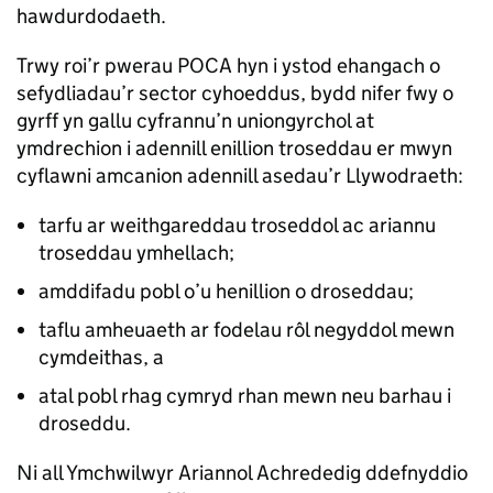
hawdurdodaeth.
Trwy roi’r pwerau POCA hyn i ystod ehangach o
sefydliadau’r sector cyhoeddus, bydd nifer fwy o
gyrff yn gallu cyfrannu’n uniongyrchol at
ymdrechion i adennill enillion troseddau er mwyn
cyflawni amcanion adennill asedau’r Llywodraeth:
tarfu ar weithgareddau troseddol ac ariannu
troseddau ymhellach;
amddifadu pobl o’u henillion o droseddau;
taflu amheuaeth ar fodelau rôl negyddol mewn
cymdeithas, a
atal pobl rhag cymryd rhan mewn neu barhau i
droseddu.
Ni all Ymchwilwyr Ariannol Achrededig ddefnyddio