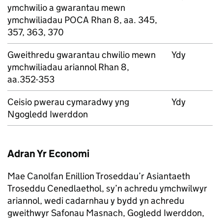
ymchwilio a gwarantau mewn
ymchwiliadau POCA Rhan 8, aa. 345,
357, 363, 370
Gweithredu gwarantau chwilio mewn
Ydy
ymchwiliadau ariannol Rhan 8,
aa.352-353
Ceisio pwerau cymaradwy yng
Ydy
Ngogledd Iwerddon
Adran Yr Economi
Mae Canolfan Enillion Troseddau’r Asiantaeth
Troseddu Cenedlaethol, sy’n achredu ymchwilwyr
ariannol, wedi cadarnhau y bydd yn achredu
gweithwyr Safonau Masnach, Gogledd Iwerddon,