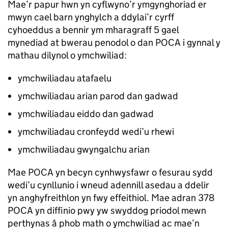
Mae’r papur hwn yn cyflwyno’r ymgynghoriad er
mwyn cael barn ynghylch a ddylai’r cyrff
cyhoeddus a bennir ym mharagraff 5 gael
mynediad at bwerau penodol o dan POCA i gynnal y
mathau dilynol o ymchwiliad:
ymchwiliadau atafaelu
ymchwiliadau arian parod dan gadwad
ymchwiliadau eiddo dan gadwad
ymchwiliadau cronfeydd wedi’u rhewi
ymchwiliadau gwyngalchu arian
Mae POCA yn becyn cynhwysfawr o fesurau sydd
wedi’u cynllunio i wneud adennill asedau a ddelir
yn anghyfreithlon yn fwy effeithiol. Mae adran 378
POCA yn diffinio pwy yw swyddog priodol mewn
perthynas â phob math o ymchwiliad ac mae’n