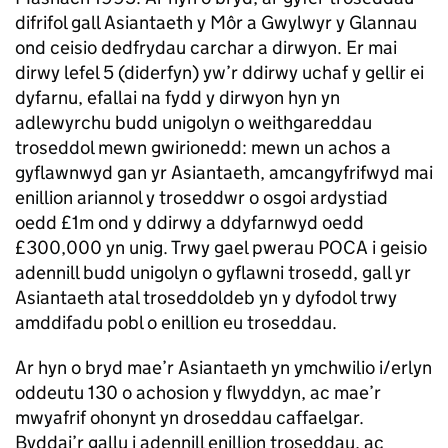
difrifol gall Asiantaeth y Môr a Gwylwyr y Glannau
ond ceisio dedfrydau carchar a dirwyon. Er mai
dirwy lefel 5 (diderfyn) yw’r ddirwy uchaf y gellir ei
dyfarnu, efallai na fydd y dirwyon hyn yn
adlewyrchu budd unigolyn o weithgareddau
troseddol mewn gwirionedd: mewn un achos a
gyflawnwyd gan yr Asiantaeth, amcangyfrifwyd mai
enillion ariannol y troseddwr o osgoi ardystiad
oedd £1m ond y ddirwy a ddyfarnwyd oedd
£300,000 yn unig. Trwy gael pwerau POCA i geisio
adennill budd unigolyn o gyflawni trosedd, gall yr
Asiantaeth atal troseddoldeb yn y dyfodol trwy
amddifadu pobl o enillion eu troseddau.
Ar hyn o bryd mae’r Asiantaeth yn ymchwilio i/erlyn
oddeutu 130 o achosion y flwyddyn, ac mae’r
mwyafrif ohonynt yn droseddau caffaelgar.
Byddai’r gallu i adennill enillion troseddau, ac