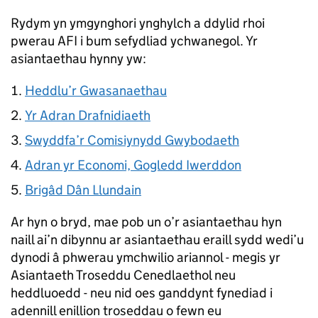
Rydym yn ymgynghori ynghylch a ddylid rhoi
pwerau AFI i bum sefydliad ychwanegol. Yr
asiantaethau hynny yw:
Heddlu’r Gwasanaethau
Yr Adran Drafnidiaeth
Swyddfa’r Comisiynydd Gwybodaeth
Adran yr Economi, Gogledd Iwerddon
Brigâd Dân Llundain
Ar hyn o bryd, mae pob un o’r asiantaethau hyn
naill ai’n dibynnu ar asiantaethau eraill sydd wedi’u
dynodi â phwerau ymchwilio ariannol - megis yr
Asiantaeth Troseddu Cenedlaethol neu
heddluoedd - neu nid oes ganddynt fynediad i
adennill enillion troseddau o fewn eu