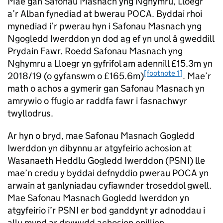
Mae gan Safonau Masnach yng Nghymru, Lloegr
a’r Alban fynediad at bwerau POCA. Byddai rhoi
mynediad i’r pwerau hyn i Safonau Masnach yng
Ngogledd Iwerddon yn dod ag ef yn unol â gweddill
Prydain Fawr. Roedd Safonau Masnach yng
Nghymru a Lloegr yn gyfrifol am adennill £15.3m yn
[footnote 1]
2018/19 (o gyfanswm o £165.6m)
. Mae’r
math o achos a gymerir gan Safonau Masnach yn
amrywio o ffugio ar raddfa fawr i fasnachwyr
twyllodrus.
Ar hyn o bryd, mae Safonau Masnach Gogledd
Iwerddon yn dibynnu ar atgyfeirio achosion at
Wasanaeth Heddlu Gogledd Iwerddon (PSNI) lle
mae’n credu y byddai defnyddio pwerau POCA yn
arwain at ganlyniadau cyfiawnder troseddol gwell.
Mae Safonau Masnach Gogledd Iwerddon yn
atgyfeirio i’r PSNI er bod ganddynt yr adnoddau i
allu mynd ar drywydd achosion enillion