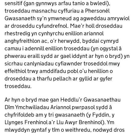
sensitif (gan gynnwys arfau tanio a bwledi),
troseddau masnachu cyffuriau a Phersonél
Gwasanaeth sy’n ymwneud ag agweddau amrywiol
ar droseddu cyfundrefnol. Mae’r holl droseddau
rhestredig yn cynhyrchu enillion ariannol
anghyfreithlon ac, o’r herwydd, byddai cymryd
camau i adennill enillion troseddau (yn ogystal â
phwerau eraill sydd ar gael iddynt ar hyn o bryd) yn
sicrhau canlyniadau cyfiawnder troseddol mwy
effeithiol trwy amddifadu pobl o’u henillion o
droseddau a tharfu pellach ar gyllid ar gyfer
troseddau.
Ar hyn o bryd mae gan Heddlu’r Gwasanaethau
Dîm Ymchwiliadau Ariannol pwrpasol sydd â
chyfrifoldeb am y tri gwasanaeth (y Fyddin, y
Llynges Frenhinol a’r Llu Awyr Brenhinol). Ym
mlwyddyn gyntaf y tîm o weithredu, nodwyd dros