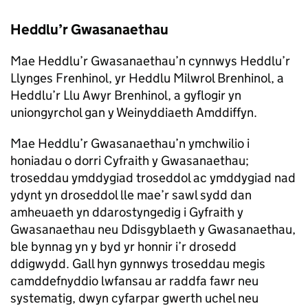
Heddlu’r Gwasanaethau
Mae Heddlu’r Gwasanaethau’n cynnwys Heddlu’r
Llynges Frenhinol, yr Heddlu Milwrol Brenhinol, a
Heddlu’r Llu Awyr Brenhinol, a gyflogir yn
uniongyrchol gan y Weinyddiaeth Amddiffyn.
Mae Heddlu’r Gwasanaethau’n ymchwilio i
honiadau o dorri Cyfraith y Gwasanaethau;
troseddau ymddygiad troseddol ac ymddygiad nad
ydynt yn droseddol lle mae’r sawl sydd dan
amheuaeth yn ddarostyngedig i Gyfraith y
Gwasanaethau neu Ddisgyblaeth y Gwasanaethau,
ble bynnag yn y byd yr honnir i’r drosedd
ddigwydd. Gall hyn gynnwys troseddau megis
camddefnyddio lwfansau ar raddfa fawr neu
systematig, dwyn cyfarpar gwerth uchel neu