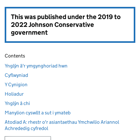
This was published under the
2019 to
2022 Johnson Conservative
government
Contents
Ynglŷn â'r ymgynghoriad hwn
Cyflwyniad
Y Cynigion
Holiadur
Ynglŷn â chi
Manylion cyswllt a sut i ymateb
Atodiad A: rhestr o'r asiantaethau Ymchwilio Ariannol
Achrededig cyfredol