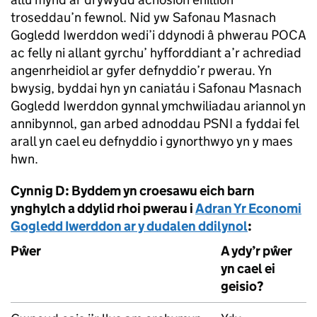
troseddau’n fewnol. Nid yw Safonau Masnach
Gogledd Iwerddon wedi’i ddynodi â phwerau POCA
ac felly ni allant gyrchu’ hyfforddiant a’r achrediad
angenrheidiol ar gyfer defnyddio’r pwerau. Yn
bwysig, byddai hyn yn caniatáu i Safonau Masnach
Gogledd Iwerddon gynnal ymchwiliadau ariannol yn
annibynnol, gan arbed adnoddau PSNI a fyddai fel
arall yn cael eu defnyddio i gynorthwyo yn y maes
hwn.
Cynnig D: Byddem yn croesawu eich barn
ynghylch a ddylid rhoi pwerau i
Adran Yr Economi
Gogledd Iwerddon ar y dudalen ddilynol
:
Pŵer
A ydy’r pŵer
yn cael ei
geisio?