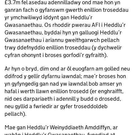
£3.7m fel asedau adennilladwy ond mae hon yn
ganran fach o gyfanswm gwerth enillion troseddau
yr ymchwiliwyd iddynt gan Heddlu’r
Gwasanaethau. Os rhoddir pwerau AFI i Heddlu’r
Gwasanaethau, byddai hyn yn galluogi Heddlu’r
Gwasanaethau i ariannu gweithgarwch pellach
trwy ddefnyddio enillion troseddau (y dychwelir
cyfran ohonynt i broses gorfodi’r gyfraith).
Ar hyn o bryd, dim ond ar ôl euogfarn am golled neu
ddifrod y gellir dyfarnu iawndal; mae’r broses hon
yn gyfyngedig gan nad yw iawndal bob amser yn
hafal i werth llawn enillion trosedd (er enghraifft,
nid oes darpariaeth i adennill y budd o drosedd,
neu gyllid a fwriedir ar gyfer troseddoldeb
pellach).
Mae gan Heddlu’r Weinyddiaeth Amddiffyn, ar
wahân i Heddlu’r Gwasanaethau, fynediad at