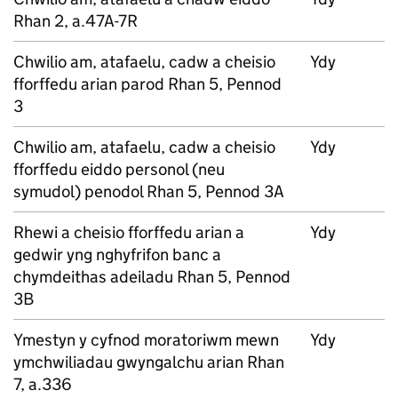
Rhan 2, a.47A-7R
Chwilio am, atafaelu, cadw a cheisio
Ydy
fforffedu arian parod Rhan 5, Pennod
3
Chwilio am, atafaelu, cadw a cheisio
Ydy
fforffedu eiddo personol (neu
symudol) penodol Rhan 5, Pennod 3A
Rhewi a cheisio fforffedu arian a
Ydy
gedwir yng nghyfrifon banc a
chymdeithas adeiladu Rhan 5, Pennod
3B
Ymestyn y cyfnod moratoriwm mewn
Ydy
ymchwiliadau gwyngalchu arian Rhan
7, a.336