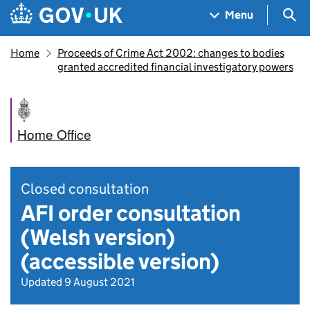
Skip to main content
Navigation menu
Sea
Menu
Home
Proceeds of Crime Act 2002: changes to bodies
granted accredited financial investigatory powers
Home Office
Closed consultation
AFI order consultation
(Welsh version)
(accessible version)
Updated 9 August 2021