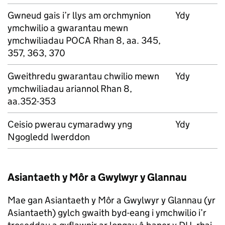
Gwneud gais i’r llys am orchmynion
Ydy
ymchwilio a gwarantau mewn
ymchwiliadau POCA Rhan 8, aa. 345,
357, 363, 370
Gweithredu gwarantau chwilio mewn
Ydy
ymchwiliadau ariannol Rhan 8,
aa.352-353
Ceisio pwerau cymaradwy yng
Ydy
Ngogledd Iwerddon
Asiantaeth y Môr a Gwylwyr y Glannau
Mae gan Asiantaeth y Môr a Gwylwyr y Glannau (yr
Asiantaeth) gylch gwaith byd-eang i ymchwilio i’r