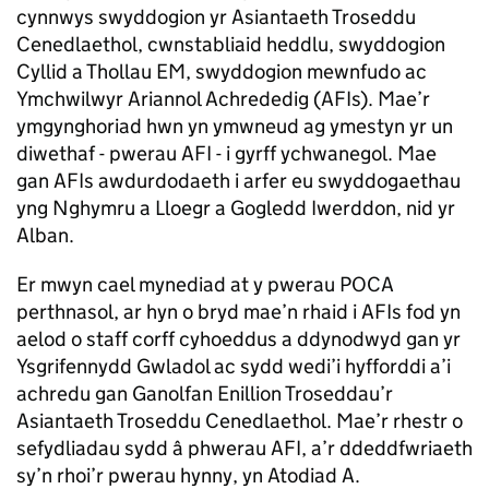
cynnwys swyddogion yr Asiantaeth Troseddu
Cenedlaethol, cwnstabliaid heddlu, swyddogion
Cyllid a Thollau EM, swyddogion mewnfudo ac
Ymchwilwyr Ariannol Achrededig (AFIs). Mae’r
ymgynghoriad hwn yn ymwneud ag ymestyn yr un
diwethaf - pwerau AFI - i gyrff ychwanegol. Mae
gan AFIs awdurdodaeth i arfer eu swyddogaethau
yng Nghymru a Lloegr a Gogledd Iwerddon, nid yr
Alban.
Er mwyn cael mynediad at y pwerau POCA
perthnasol, ar hyn o bryd mae’n rhaid i AFIs fod yn
aelod o staff corff cyhoeddus a ddynodwyd gan yr
Ysgrifennydd Gwladol ac sydd wedi’i hyfforddi a’i
achredu gan Ganolfan Enillion Troseddau’r
Asiantaeth Troseddu Cenedlaethol. Mae’r rhestr o
sefydliadau sydd â phwerau AFI, a’r ddeddfwriaeth
sy’n rhoi’r pwerau hynny, yn Atodiad A.