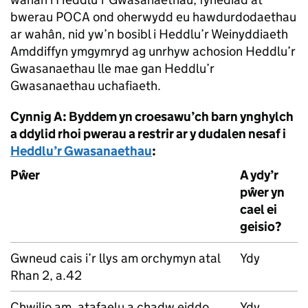
bwerau POCA ond oherwydd eu hawdurdodaethau
ar wahân, nid yw’n bosibl i Heddlu’r Weinyddiaeth
Amddiffyn ymgymryd ag unrhyw achosion Heddlu’r
Gwasanaethau lle mae gan Heddlu’r
Gwasanaethau uchafiaeth.
Cynnig A: Byddem yn croesawu’ch barn ynghylch
a ddylid rhoi pwerau a restrir ar y dudalen nesaf i
Heddlu’r Gwasanaethau
:
Pŵer
A ydy’r
pŵer yn
cael ei
geisio?
Gwneud cais i’r llys am orchymyn atal
Ydy
Rhan 2, a.42
Chwilio am, atafaelu a chadw eiddo
Ydy