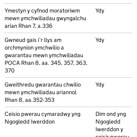
Ymestyn y cyfnod moratoriwm
Ydy
mewn ymchwiliadau gwyngalchu
arian Rhan 7, a.336
Gwneud gais i’r llys am
Ydy
orchmynion ymchwilio a
gwarantau mewn ymchwiliadau
POCA Rhan 8, aa. 345, 357, 363,
370
Gweithredu gwarantau chwilio
Ydy
mewn ymchwiliadau ariannol
Rhan 8, aa.352-353
Ceisio pwerau cymaradwy yng
Dim ond yng
Ngogledd Iwerddon
Ngogledd
Iwerddon y
ceisir pwerau