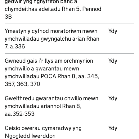
gedwir yng nghyfrifon banc a
chymdeithas adeiladu Rhan 5, Pennod
3B
Ymestyn y cyfnod moratoriwm mewn
Ydy
ymchwiliadau gwyngalchu arian Rhan
7, a.336
Gwneud gais i’r llys am orchmynion
Ydy
ymchwilio a gwarantau mewn
ymchwiliadau POCA Rhan 8, aa. 345,
357, 363, 370
Gweithredu gwarantau chwilio mewn
Ydy
ymchwiliadau ariannol Rhan 8,
aa.352-353
Ceisio pwerau cymaradwy yng
Ydy
Ngogledd Iwerddon