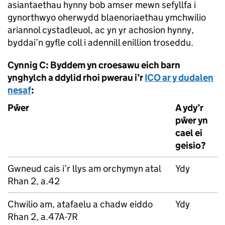
asiantaethau hynny bob amser mewn sefyllfa i
gynorthwyo oherwydd blaenoriaethau ymchwilio
ariannol cystadleuol, ac yn yr achosion hynny,
byddai’n gyfle coll i adennill enillion troseddu.
Cynnig C: Byddem yn croesawu eich barn
ynghylch a ddylid rhoi pwerau i’r
ICO ar y dudalen
nesaf
:
Pŵer
A ydy’r
pŵer yn
cael ei
geisio?
Gwneud cais i’r llys am orchymyn atal
Ydy
Rhan 2, a.42
Chwilio am, atafaelu a chadw eiddo
Ydy
Rhan 2, a.47A-7R