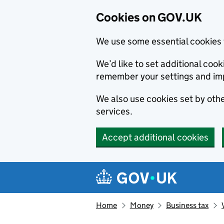
Cookies on GOV.UK
We use some essential cookies 
We’d like to set additional co
remember your settings and im
We also use cookies set by other
services.
Accept additional cookies
Skip to main content
Navigation menu
Home
Money
Business tax