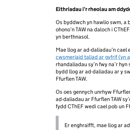
Eithriadau i’r rheolau am ddy
Os byddwch yn hawlio swm, a b
ohono’n TAW na daloch i CThEF,
yn berthnasol.
Mae llog ar ad-daliadau’n cael 
cwsmeriaid taliad ar gyfrif (yn
rhandaliadau sy’n fwy na’r hyn 
bydd llog ar ad-daliadau ar y 
Ffurflen TAW.
Os oes gennych unrhyw Ffurflen
ad-daliadau ar Ffurflen TAW sy
fydd CThEF wedi cael pob un F
Er enghraifft, mae llog ar a