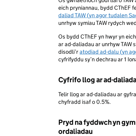
Os gwnaethoch godi llai o TAW 
eich pryniannau, bydd CThEF fel
daliad TAW (yn agor tudalen S
unrhyw symiau TAW rydych wedi
Os bydd CThEF yn hwyr yn eich 
ar ad-daliadau ar unrhyw TAW sy
disodli’r
atodiad ad-dalu (yn a
cyfrifyddu sy’n dechrau ar 1 Io
Cyfrifo llog ar ad-dalia
Telir llog ar ad-daliadau ar gy
chyfradd isaf o 0.5%.
Pryd na fyddwch yn gymwy
ordaliadau