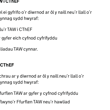
AW i CThEF
ei gyfrifo o’r diwrnod ar ôl y naill neu’r llall o’r
bynnag sydd hwyraf:
lu’r TAW i CThEF
r gyfer eich cyfnod cyfrifyddu
aliadau TAW cynnar.
i CThEF
rau ar y diwrnod ar ôl y naill neu’r llall o’r
bynnag sydd hwyraf:
furflen TAW ar gyfer y cyfnod cyfrifyddu
lwyno’r Ffurflen TAW neu’r hawliad