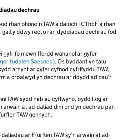
ddiadau dechrau
od rhan ohono’n TAW a daloch i CThEF a rhan
 gall y ddwy reol o ran dyddiadau dechrau fod
ei gyfrifo mewn ffordd wahanol ar gyfer
 agor tudalen Saesneg)
. Os byddant yn talu
sydd arnynt ar gyfer cyfnod cyfrifyddu TAW,
swm a ordalwyd yn dechrau ar ddyddiad cau’r
ni TAW sydd heb eu cyflwyno, bydd llog ar
’n arwain at ad-daliad dim ond yn dechrau pan
furflen TAW gennych.
d-daliadau ar Ffurflen TAW sy’n arwain at ad-