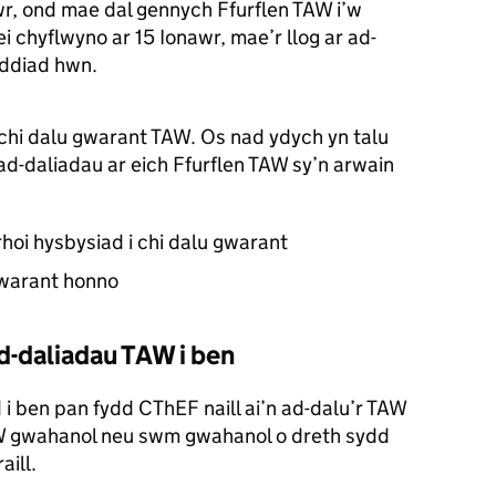
wr, ond mae dal gennych Ffurflen TAW i’w
 chyflwyno ar 15 Ionawr, mae’r llog ar ad-
yddiad hwn.
 chi dalu gwarant TAW. Os nad ydych yn talu
 ad-daliadau ar eich Ffurflen TAW sy’n arwain
hoi hysbysiad i chi dalu gwarant
 warant honno
ad-daliadau TAW i ben
 i ben pan fydd CThEF naill ai’n ad-dalu’r TAW
TAW gwahanol neu swm gwahanol o dreth sydd
aill.