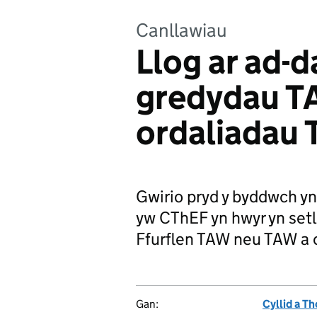
Canllawiau
Llog ar ad-d
gredydau T
ordaliadau
Gwirio pryd y byddwch yn 
yw CThEF yn hwyr yn setl
Ffurflen TAW neu TAW a 
Gan:
Cyllid a Th