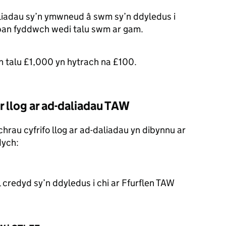
daliadau sy’n ymwneud â swm sy’n ddyledus i
 pan fyddwch wedi talu swm ar gam.
n talu £1,000 yn hytrach na £100.
r llog ar ad-daliadau TAW
rau cyfrifo llog ar ad-daliadau yn dibynnu ar
dych:
 credyd sy’n ddyledus i chi ar Ffurflen TAW