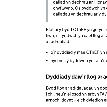
daliad yn dechrau ar 1 Iona
chyflwyno. Os byddwch yn ei
daliadau yn dechrau ar y d
Efallai y bydd CThEF yn gofyn i
hwn, ni fyddwch yn cael llog ar
at ad-daliad:
o’r dyddiad y mae CThEF yn r
hyd nes y byddwch yn talu’r
Dyddiad y daw’r llog ar 
Bydd llog ar ad-daliadau yn dod
i chi, neu’n ei osod yn erbyn 
arnoch iddynt – eich dyledion er