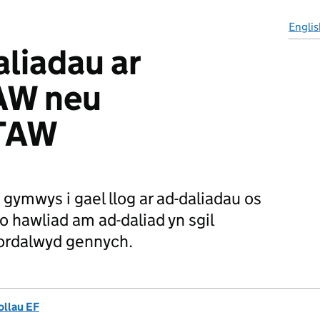
Englis
aliadau ar
AW neu
 TAW
gymwys i gael llog ar ad-daliadau os
o hawliad am ad-daliad yn sgil
ordalwyd gennych.
ollau EF