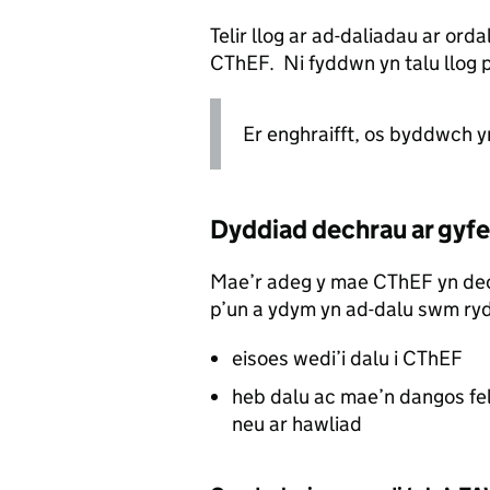
Telir llog ar ad-daliadau ar or
CThEF. Ni fyddwn yn talu llog
Er enghraifft, os byddwch y
Dyddiad dechrau ar gyfe
Mae’r adeg y mae CThEF yn dech
p’un a ydym yn ad-dalu swm ry
eisoes wedi’i dalu i CThEF
heb dalu ac mae’n dangos fel
neu ar hawliad