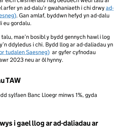
ar eich cwsmeriaid nag oeddech wedi talu ar
 arfer yn ad-dalu’r gwahaniaeth i chi drwy
ad-
aesneg)
. Gan amlaf, byddwn hefyd yn ad-dalu
 eu gordalu.
talu, mae’n bosibl y bydd gennych hawl i log
’n ddyledus i chi. Bydd llog ar ad-daliadau yn
gor tudalen Saesneg)
ar gyfer cyfnodau
nawr 2023 neu ar ôl hynny.
dau TAW
fradd sylfaen Banc Lloegr minws 1%, gyda
s i gael llog ar ad-daliadau ar