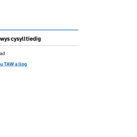
wys cysylltiedig
iad
u TAW a llog