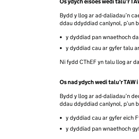
Os ydych eisoes wedi talu’r T
Bydd y llog ar ad-daliadau’n cael 
ddau ddyddiad canlynol, p’un 
y dyddiad pan wnaethoch da
y dyddiad cau ar gyfer talu a
Ni fydd CThEF yn talu llog ar d
Os nad ydych wedi talu’r TAW 
Bydd y llog ar ad-daliadau’n dech
ddau ddyddiad canlynol, p’un 
y dyddiad cau ar gyfer eich F
y dyddiad pan wnaethoch gyf