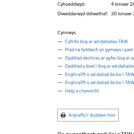
Cyhoeddwyd:
4 Ionawr 
Diweddarwyd ddiwethaf:
30 Ionawr
Cynnwys
Cyfrifo llog ar ad-daliadau TAW
Pryd na fyddwch yn gymwys i gael 
Dyddiad dechrau ar gyfer llog ar 
Dyddiad y daw’r llog ar ad-daliad
Enghraifft o ad-daliad lle bo’r TAW
Enghraifft o ad-daliad lle bo’r TAW
Help a chymorth
Argraffu'r dudalen hon