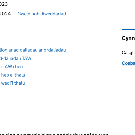
2023
 2024 —
Gweld pob diweddariad
Cynn
llog ar ad-daliadau ar ordaliadau
Casgl
ad-daliadau TAW
Cosba
au TAW i ben
 heb ei thalu
 wedi’i thalu