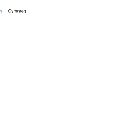
h
Cymraeg