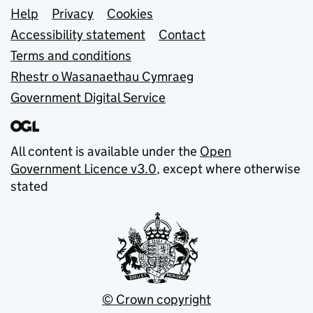
Support links
Help
Privacy
Cookies
Accessibility statement
Contact
Terms and conditions
Rhestr o Wasanaethau Cymraeg
Government Digital Service
All content is available under the
Open
Government Licence v3.0
, except where otherwise
stated
© Crown copyright