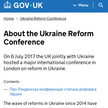
Skip to main content
Navigation menu
Sea
Menu
Home
Ukraine Reform Conference
About the Ukraine Reform
Conference
On 6 July 2017 the UK jointly with Ukraine
hosted a major international conference in
London on reform in Ukraine.
Contents
Про Лондонську конференцію з питань реформ в
Україні
The wave of reforms in Ukraine since 2014 have