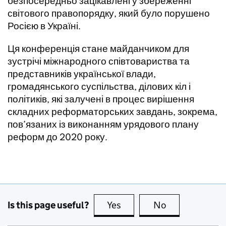
безпосередньо зацікавлені у збереженні
світового правопорядку, який було порушено
Росією в Україні.
Ця конференція стане майданчиком для
зустрічі міжнародного співтовариства та
представників української влади,
громадянського суспільства, ділових кіл і
політиків, які залучені в процес вирішення
складних реформаторських завдань, зокрема,
пов’язаних із виконанням урядового плану
реформ до 2020 року.
Is this page useful?
Yes
this page is useful
No
this page is no