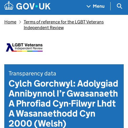
Skip to main content
Navigation menu
Sea
Menu
Home
Terms of reference for the LGBT Veterans
Independent Review
Transparency data
Cylch Gorchwyl: Adolygiad
Annibynnol I’r Gwasanaeth
A Phrofiad Cyn-Filwyr Lhdt
A Wasanaethodd Cyn
2000 (Welsh)