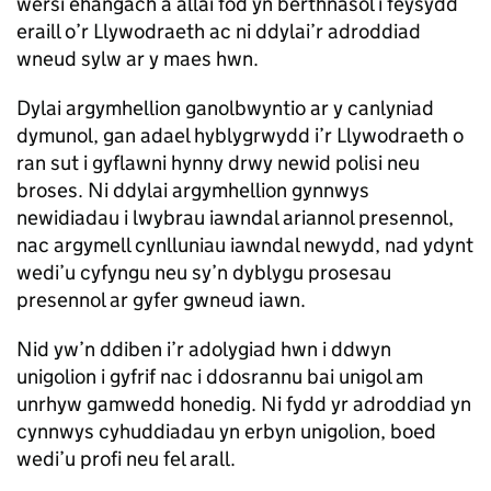
wersi ehangach a allai fod yn berthnasol i feysydd
eraill o’r Llywodraeth ac ni ddylai’r adroddiad
wneud sylw ar y maes hwn.
Dylai argymhellion ganolbwyntio ar y canlyniad
dymunol, gan adael hyblygrwydd i’r Llywodraeth o
ran sut i gyflawni hynny drwy newid polisi neu
broses. Ni ddylai argymhellion gynnwys
newidiadau i lwybrau iawndal ariannol presennol,
nac argymell cynlluniau iawndal newydd, nad ydynt
wedi’u cyfyngu neu sy’n dyblygu prosesau
presennol ar gyfer gwneud iawn.
Nid yw’n ddiben i’r adolygiad hwn i ddwyn
unigolion i gyfrif nac i ddosrannu bai unigol am
unrhyw gamwedd honedig. Ni fydd yr adroddiad yn
cynnwys cyhuddiadau yn erbyn unigolion, boed
wedi’u profi neu fel arall.