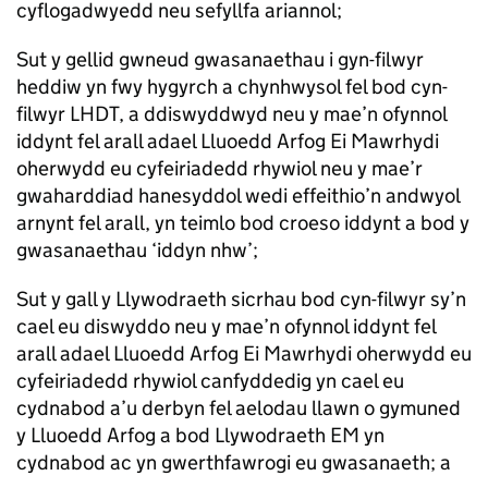
cyflogadwyedd neu sefyllfa ariannol;
Sut y gellid gwneud gwasanaethau i gyn-filwyr
heddiw yn fwy hygyrch a chynhwysol fel bod cyn-
filwyr LHDT, a ddiswyddwyd neu y mae’n ofynnol
iddynt fel arall adael Lluoedd Arfog Ei Mawrhydi
oherwydd eu cyfeiriadedd rhywiol neu y mae’r
gwaharddiad hanesyddol wedi effeithio’n andwyol
arnynt fel arall, yn teimlo bod croeso iddynt a bod y
gwasanaethau ‘iddyn nhw’;
Sut y gall y Llywodraeth sicrhau bod cyn-filwyr sy’n
cael eu diswyddo neu y mae’n ofynnol iddynt fel
arall adael Lluoedd Arfog Ei Mawrhydi oherwydd eu
cyfeiriadedd rhywiol canfyddedig yn cael eu
cydnabod a’u derbyn fel aelodau llawn o gymuned
y Lluoedd Arfog a bod Llywodraeth EM yn
cydnabod ac yn gwerthfawrogi eu gwasanaeth; a