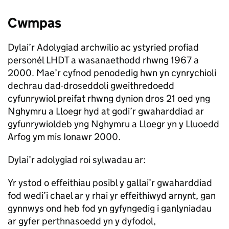
Cwmpas
Dylai’r Adolygiad archwilio ac ystyried profiad
personél LHDT a wasanaethodd rhwng 1967 a
2000. Mae’r cyfnod penodedig hwn yn cynrychioli
dechrau dad-droseddoli gweithredoedd
cyfunrywiol preifat rhwng dynion dros 21 oed yng
Nghymru a Lloegr hyd at godi’r gwaharddiad ar
gyfunrywioldeb yng Nghymru a Lloegr yn y Lluoedd
Arfog ym mis Ionawr 2000.
Dylai’r adolygiad roi sylwadau ar:
Yr ystod o effeithiau posibl y gallai’r gwaharddiad
fod wedi’i chael ar y rhai yr effeithiwyd arnynt, gan
gynnwys ond heb fod yn gyfyngedig i ganlyniadau
ar gyfer perthnasoedd yn y dyfodol,