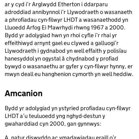
ar y cyd i’r Arglwydd Etherton i ddarparu
adroddiad annibynnol i’r Llywodraeth o wasanaeth
a phrofiadau cyn-filwyr LHDT a wasanaethodd yn
Lluoedd Arfog Ei Mawrhydi rhwng 1967 a 2000.
Bydd yr adolygiad hwn yn rhoi cyfle i’r rhai yr
effeithiwyd arnynt gael eu clywed a galluogi’r
Llywodraeth i gydnabod yn well effaith y polisïau
hanesyddol yn ogystal â chydnabod y profiad
bywyd o wasanaethu ar gyfer y cyn-filwyr hynny, er
mwyn deall eu hanghenion cymorth yn well heddiw.
Amcanion
Bydd yr adolygiad yn ystyried profiadau cyn-filwyr
LHDT a’u teuluoedd yng nghyd-destun y
gwaharddiad cyn 2000, gan gynnwys:
A. natur diswyddo ac ymadawiadau eraill o’r