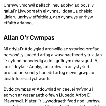
Unrhyw ymchwil pellach, neu adolygiad polisi y
gallai’r Llywodraeth ei gynnal i ddeall a cheisio
lliniaru unrhyw effeithiau, gan gynnwys unrhyw
effaith ariannol.
Allan O’r Cwmpas
Ni ddylai’r Adolygiad archwilio ac ystyried profiad
personél y lluoedd arfog a wasanaethodd y tu allan
i’r cyfnod penodedig a ddisgrifir ym mharagraff 5,
ac ni ddylai’r Adolygiad archwilio ac ystyried
profiad personél y lluoedd arfog mewn grwpiau
lleiafrifol eraill ychwaith.
Bydd cwmpas yr Adolygiad yn cael ei gyfyngu i
edrych ar wasanaeth o fewn Lluoedd Arfog Ei
Mawrhydi. Mater i’r Llywodraeth fydd nodi unrhyw