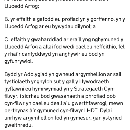
Lluoedd Arfog;
B. yr effaith a gafodd eu profiad yn y gorffennol yn y
Lluoedd Arfog ar eu bywydau dilynol; a
C. effaith y gwaharddiad ar eraill yng nghymuned y
Lluoedd Arfog a allai fod wedi cael eu heffeithio, fel
y rhai’r canfyddwyd yn anghywir eu bod yn
gyfunrywiol.
Bydd yr Adolygiad yn gwneud argymhellion ar sail
tystiolaeth ynghylch sut y gall y Llywodraeth
gyflawni eu hymrwymiad yn y Strategaeth Cyn-
filwyr, i sicrhau bod gwasanaeth a phrofiad pob
cyn-filwr yn cael eu deall a’u gwerthfawrogi, mewn
perthynas â’r gymuned cyn-filwyr LHDT. Dylai
unrhyw argymhellion fod yn gymesur, gan ystyried
gweithredu.