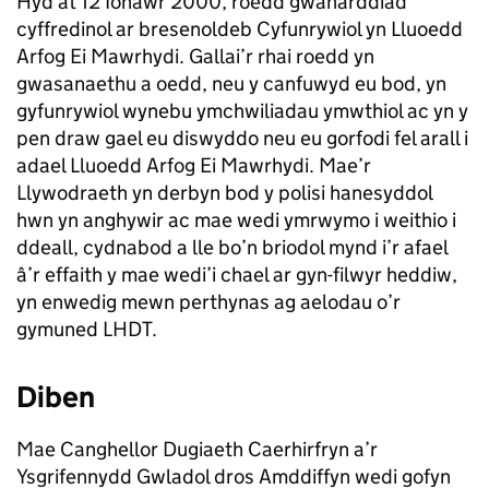
Hyd at 12 Ionawr 2000, roedd gwaharddiad
cyffredinol ar bresenoldeb Cyfunrywiol yn Lluoedd
Arfog Ei Mawrhydi. Gallai’r rhai roedd yn
gwasanaethu a oedd, neu y canfuwyd eu bod, yn
gyfunrywiol wynebu ymchwiliadau ymwthiol ac yn y
pen draw gael eu diswyddo neu eu gorfodi fel arall i
adael Lluoedd Arfog Ei Mawrhydi. Mae’r
Llywodraeth yn derbyn bod y polisi hanesyddol
hwn yn anghywir ac mae wedi ymrwymo i weithio i
ddeall, cydnabod a lle bo’n briodol mynd i’r afael
â’r effaith y mae wedi’i chael ar gyn-filwyr heddiw,
yn enwedig mewn perthynas ag aelodau o’r
gymuned LHDT.
Diben
Mae Canghellor Dugiaeth Caerhirfryn a’r
Ysgrifennydd Gwladol dros Amddiffyn wedi gofyn