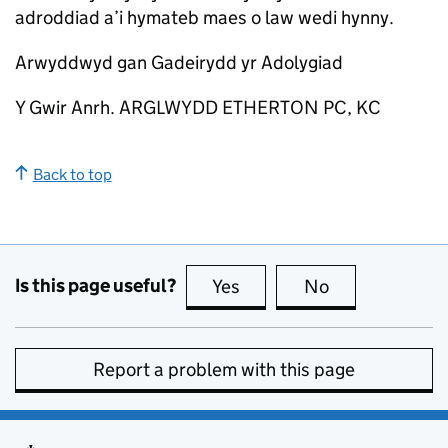
adroddiad a’i hymateb maes o law wedi hynny.
Arwyddwyd gan Gadeirydd yr Adolygiad
Y Gwir Anrh. ARGLWYDD ETHERTON PC, KC
Back to top
Is this page useful?
Yes
this page is useful
No
this page is no
Report a problem with this page