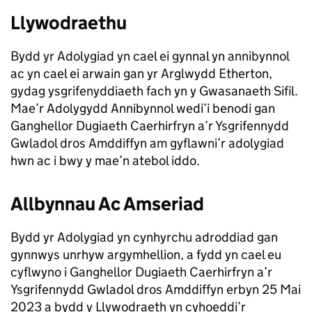
Llywodraethu
Bydd yr Adolygiad yn cael ei gynnal yn annibynnol
ac yn cael ei arwain gan yr Arglwydd Etherton,
gydag ysgrifenyddiaeth fach yn y Gwasanaeth Sifil.
Mae’r Adolygydd Annibynnol wedi’i benodi gan
Ganghellor Dugiaeth Caerhirfryn a’r Ysgrifennydd
Gwladol dros Amddiffyn am gyflawni’r adolygiad
hwn ac i bwy y mae’n atebol iddo.
Allbynnau Ac Amseriad
Bydd yr Adolygiad yn cynhyrchu adroddiad gan
gynnwys unrhyw argymhellion, a fydd yn cael eu
cyflwyno i Ganghellor Dugiaeth Caerhirfryn a’r
Ysgrifennydd Gwladol dros Amddiffyn erbyn 25 Mai
2023 a bydd y Llywodraeth yn cyhoeddi’r