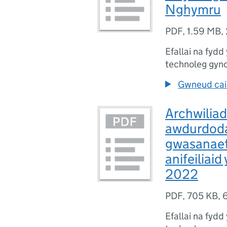
Nghymru
PDF
,
1.59 MB
,
Efallai na fydd
technoleg gyn
Gwneud cais
Archwiliad
awdurdoda
gwasanaet
anifeiliai
2022
PDF
,
705 KB
,
6
Efallai na fydd