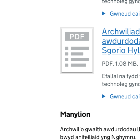
technoleg gyn
Gwneud cais
Archwiliad
awdurdodau
Sgorio Hy
PDF
,
1.08 MB
,
Efallai na fydd
technoleg gyn
Gwneud cais
Manylion
Archwilio gwaith awdurdodau ll
bwyd anifeiliaid yng Nghymru.