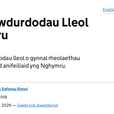
Englis
wdurdodau Lleol
ru
dau lleol o gynnal rheolaethau
 anifeiliaid yng Nghymru.
h Safonau Bwyd
2018
n 2026 —
Gweld pob diweddariad