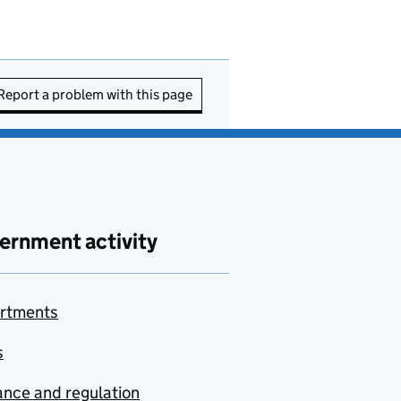
Report a problem with this page
ernment activity
rtments
s
nce and regulation