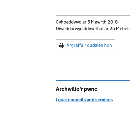
Updates to this page
Cyhoeddwyd ar 5 Mawrth 2018
Diweddarwyd ddiwethaf ar 25 Mehef
Argraffu'r dudalen hon
Argraffu'r dudalen hon
Archwilio'r pwnc
Local councils and services