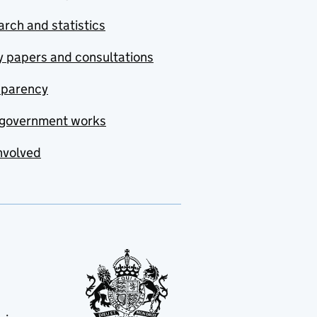
rch and statistics
y papers and consultations
sparency
government works
nvolved