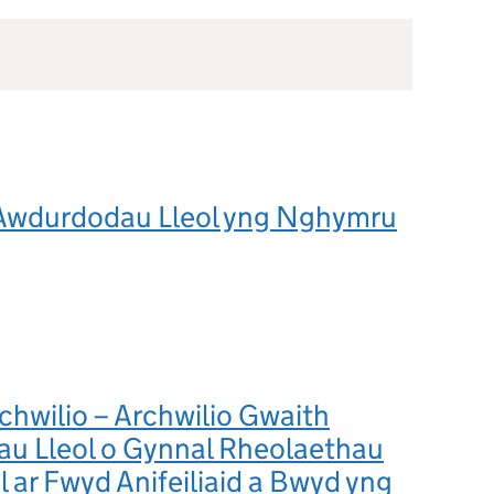
 Awdurdodau Lleol yng Nghymru
rchwilio – Archwilio Gwaith
u Lleol o Gynnal Rheolaethau
ar Fwyd Anifeiliaid a Bwyd yng