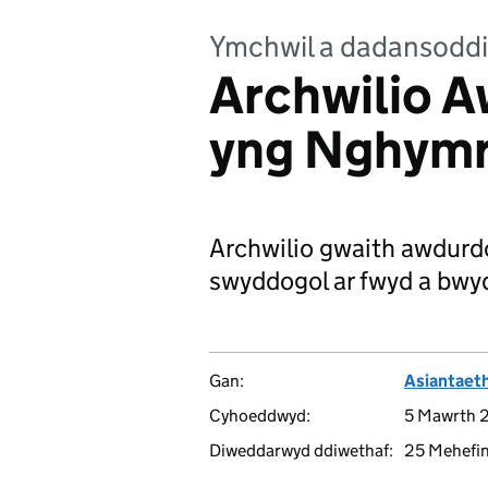
Ymchwil a dadansoddi
Archwilio A
yng Nghym
Archwilio gwaith awdurdo
swyddogol ar fwyd a bwyd
Gan:
Asiantaet
Cyhoeddwyd:
5 Mawrth 
Diweddarwyd ddiwethaf:
25 Mehefi