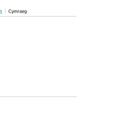
h
Cymraeg