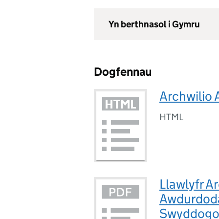
Yn berthnasol i Gymru
Dogfennau
Archwilio
HTML
Llawlyfr A
Awdurdoda
Swyddogol 