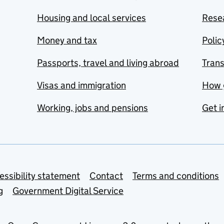
Housing and local services
Resea
Money and tax
Polic
Passports, travel and living abroad
Tran
Visas and immigration
How 
Working, jobs and pensions
Get i
essibility statement
Contact
Terms and conditions
g
Government Digital Service