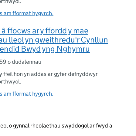
orthwyol.
 am fformat hygyrch.
 â ffocws ar y ffordd y mae
 lleol yn gweithredu'r Cynllun
lendid Bwyd yng Nghymru
59 o dudalennau
 y ffeil hon yn addas ar gyfer defnyddwyr
orthwyol.
 am fformat hygyrch.
eol o gynnal rheolaethau swyddogol ar fwyd a