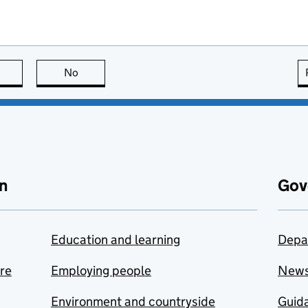
this page is useful
No
this page is not useful
n
Gov
Education and learning
Depa
are
Employing people
New
Environment and countryside
Guida