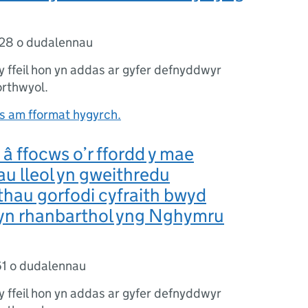
28 o dudalennau
 y ffeil hon yn addas ar gyfer defnyddwyr
orthwyol.
 am fformat hygyrch.
 â ffocws o’r ffordd y mae
u lleol yn gweithredu
hau gorfodi cyfraith bwyd
d yn rhanbarthol yng Nghymru
1 o dudalennau
 y ffeil hon yn addas ar gyfer defnyddwyr