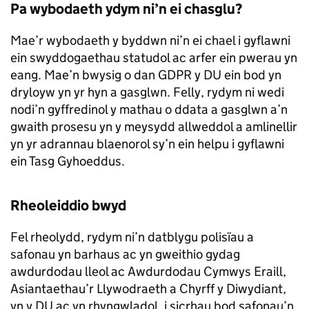
Pa wybodaeth ydym ni’n ei chasglu?
Mae’r wybodaeth y byddwn ni’n ei chael i gyflawni
ein swyddogaethau statudol ac arfer ein pwerau yn
eang. Mae’n bwysig o dan GDPR y DU ein bod yn
dryloyw yn yr hyn a gasglwn. Felly, rydym ni wedi
nodi’n gyffredinol y mathau o ddata a gasglwn a’n
gwaith prosesu yn y meysydd allweddol a amlinellir
yn yr adrannau blaenorol sy’n ein helpu i gyflawni
ein Tasg Gyhoeddus.
Rheoleiddio bwyd
Fel rheolydd, rydym ni’n datblygu polisïau a
safonau yn barhaus ac yn gweithio gydag
awdurdodau lleol ac Awdurdodau Cymwys Eraill,
Asiantaethau’r Llywodraeth a Chyrff y Diwydiant,
yn y DU ac yn rhyngwladol, i sicrhau bod safonau’n