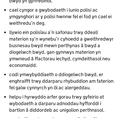
bwyd yn gyffredinol.
cael cyngor a gwybodaeth i lunio polisi ac
ymgynghori ar y polisi hwnnw fel ei fod yn cael ei
weithredu’n deg.
llywio ein polisïau a’n safonau trwy ddeall
materion sy’n wynebu’r cyhoedd a gweithredwyr
busnesau bwyd mewn perthynas â bwyd a
diogelwch bwyd, gan gynnwys materion yn
ymwneud â ffactorau iechyd, cymdeithasol neu
economaidd.
codi ymwybyddiaeth o ddiogelwch bwyd, er
enghraifft trwy ddarparu rhybuddion am faterion
fel galw cynnyrch yn ôl ac alergeddau.
helpu i hyrwyddo arfer gorau trwy gyfeirio at
wybodaeth a darparu adnoddau hyfforddi i
bartïon â diddordeb ac unigolion perthnasol.