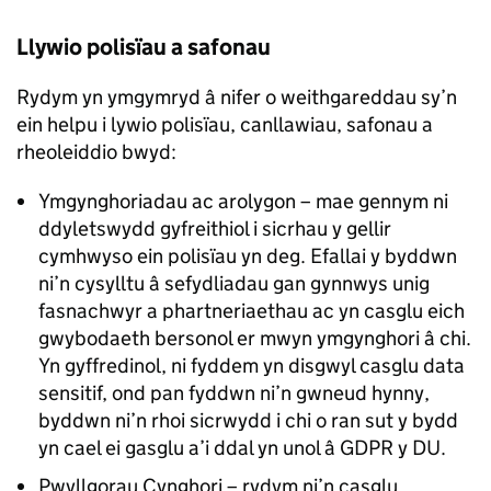
Llywio polisïau a safonau
Rydym yn ymgymryd â nifer o weithgareddau sy’n
ein helpu i lywio polisïau, canllawiau, safonau a
rheoleiddio bwyd:
Ymgynghoriadau ac arolygon – mae gennym ni
ddyletswydd gyfreithiol i sicrhau y gellir
cymhwyso ein polisïau yn deg. Efallai y byddwn
ni’n cysylltu â sefydliadau gan gynnwys unig
fasnachwyr a phartneriaethau ac yn casglu eich
gwybodaeth bersonol er mwyn ymgynghori â chi.
Yn gyffredinol, ni fyddem yn disgwyl casglu data
sensitif, ond pan fyddwn ni’n gwneud hynny,
byddwn ni’n rhoi sicrwydd i chi o ran sut y bydd
yn cael ei gasglu a’i ddal yn unol â GDPR y DU.
Pwyllgorau Cynghori – rydym ni’n casglu