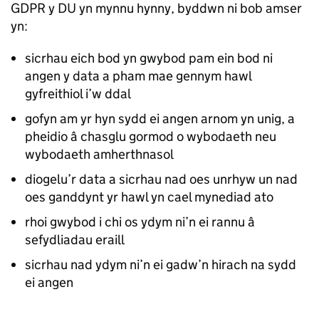
GDPR y DU yn mynnu hynny, byddwn ni bob amser
yn:
sicrhau eich bod yn gwybod pam ein bod ni
angen y data a pham mae gennym hawl
gyfreithiol i’w ddal
gofyn am yr hyn sydd ei angen arnom yn unig, a
pheidio â chasglu gormod o wybodaeth neu
wybodaeth amherthnasol
diogelu’r data a sicrhau nad oes unrhyw un nad
oes ganddynt yr hawl yn cael mynediad ato
rhoi gwybod i chi os ydym ni’n ei rannu â
sefydliadau eraill
sicrhau nad ydym ni’n ei gadw’n hirach na sydd
ei angen