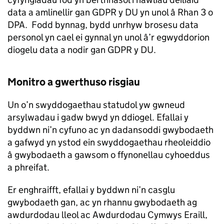
data a amlinellir gan GDPR y DU yn unol â Rhan 3 o
DPA. Fodd bynnag, bydd unrhyw brosesu data
personol yn cael ei gynnal yn unol â’r egwyddorion
diogelu data a nodir gan GDPR y DU.
Monitro a gwerthuso risgiau
Un o’n swyddogaethau statudol yw gwneud
arsylwadau i gadw bwyd yn ddiogel. Efallai y
byddwn ni’n cyfuno ac yn dadansoddi gwybodaeth
a gafwyd yn ystod ein swyddogaethau rheoleiddio
â gwybodaeth a gawsom o ffynonellau cyhoeddus
a phreifat.
Er enghraifft, efallai y byddwn ni’n casglu
gwybodaeth gan, ac yn rhannu gwybodaeth ag
awdurdodau lleol ac Awdurdodau Cymwys Eraill,