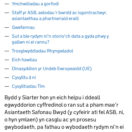
Ymchwiliadau a gorfodi
Staff yr ASB, aelodau’r bwrdd ac isgontractwyr,
asiantaethau a phartneriaid eraill
Gwefannau
Sut a ble rydym ni'n storio'ch data a gyda phwy y
gallwn ni ei rannu?
Trosglwyddiadau Rhyngwladol
Eich hawliau
Dinasyddion yr Undeb Ewropeaidd (UE)
Cysylltu â ni
Cysylltiadau Tîm
Bydd y Siarter hon yn eich helpu i ddeall
egwyddorion cyffredinol o ran sut a pham mae’r
Asiantaeth Safonau Bwyd (y cyfeirir ati fel ASB, ni,
o hyn ymlaen) yn casglu ac yn prosesu
gwybodaeth, pa fathau o wybodaeth rydym ni’n ei