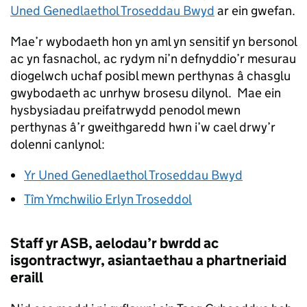
Uned Genedlaethol Troseddau Bwyd
ar ein gwefan.
Mae’r wybodaeth hon yn aml yn sensitif yn bersonol
ac yn fasnachol, ac rydym ni’n defnyddio’r mesurau
diogelwch uchaf posibl mewn perthynas â chasglu
gwybodaeth ac unrhyw brosesu dilynol. Mae ein
hysbysiadau preifatrwydd penodol mewn
perthynas â’r gweithgaredd hwn i’w cael drwy’r
dolenni canlynol:
Yr Uned Genedlaethol Troseddau Bwyd
Tîm Ymchwilio Erlyn Troseddol
Staff yr ASB, aelodau’r bwrdd ac
isgontractwyr, asiantaethau a phartneriaid
eraill