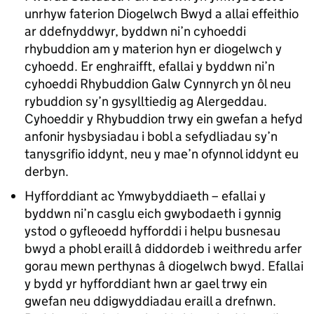
unrhyw faterion Diogelwch Bwyd a allai effeithio
ar ddefnyddwyr, byddwn ni’n cyhoeddi
rhybuddion am y materion hyn er diogelwch y
cyhoedd. Er enghraifft, efallai y byddwn ni’n
cyhoeddi Rhybuddion Galw Cynnyrch yn ôl neu
rybuddion sy’n gysylltiedig ag Alergeddau.
Cyhoeddir y Rhybuddion trwy ein gwefan a hefyd
anfonir hysbysiadau i bobl a sefydliadau sy’n
tanysgrifio iddynt, neu y mae’n ofynnol iddynt eu
derbyn.
Hyfforddiant ac Ymwybyddiaeth – efallai y
byddwn ni’n casglu eich gwybodaeth i gynnig
ystod o gyfleoedd hyfforddi i helpu busnesau
bwyd a phobl eraill â diddordeb i weithredu arfer
gorau mewn perthynas â diogelwch bwyd. Efallai
y bydd yr hyfforddiant hwn ar gael trwy ein
gwefan neu ddigwyddiadau eraill a drefnwn.