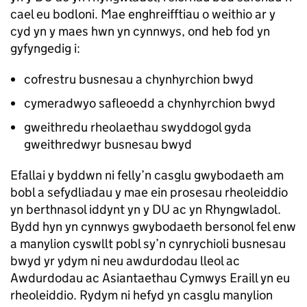
cael eu bodloni. Mae enghreifftiau o weithio ar y
cyd yn y maes hwn yn cynnwys, ond heb fod yn
gyfyngedig i:
cofrestru busnesau a chynhyrchion bwyd
cymeradwyo safleoedd a chynhyrchion bwyd
gweithredu rheolaethau swyddogol gyda
gweithredwyr busnesau bwyd
Efallai y byddwn ni felly’n casglu gwybodaeth am
bobl a sefydliadau y mae ein prosesau rheoleiddio
yn berthnasol iddynt yn y DU ac yn Rhyngwladol.
Bydd hyn yn cynnwys gwybodaeth bersonol fel enw
a manylion cyswllt pobl sy’n cynrychioli busnesau
bwyd yr ydym ni neu awdurdodau lleol ac
Awdurdodau ac Asiantaethau Cymwys Eraill yn eu
rheoleiddio. Rydym ni hefyd yn casglu manylion