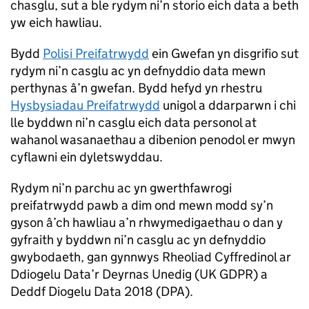
chasglu, sut a ble rydym ni’n storio eich data a beth
yw eich hawliau.
Bydd
Polisi Preifatrwydd
ein Gwefan yn disgrifio sut
rydym ni’n casglu ac yn defnyddio data mewn
perthynas â’n gwefan. Bydd hefyd yn rhestru
Hysbysiadau Preifatrwydd
unigol a ddarparwn i chi
lle byddwn ni’n casglu eich data personol at
wahanol wasanaethau a dibenion penodol er mwyn
cyflawni ein dyletswyddau.
Rydym ni’n parchu ac yn gwerthfawrogi
preifatrwydd pawb a dim ond mewn modd sy’n
gyson â’ch hawliau a’n rhwymedigaethau o dan y
gyfraith y byddwn ni’n casglu ac yn defnyddio
gwybodaeth, gan gynnwys Rheoliad Cyffredinol ar
Ddiogelu Data’r Deyrnas Unedig (UK GDPR) a
Deddf Diogelu Data 2018 (DPA).