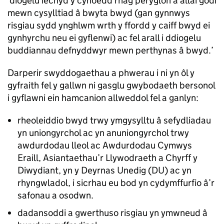
‘diogelu iechyd y cyhoedd rhag peryglon a allai godi
mewn cysylltiad â bwyta bwyd (gan gynnwys
risgiau sydd ynghlwm wrth y ffordd y caiff bwyd ei
gynhyrchu neu ei gyflenwi) ac fel arall i ddiogelu
buddiannau defnyddwyr mewn perthynas â bwyd.’
Darperir swyddogaethau a phwerau i ni yn ôl y
gyfraith fel y gallwn ni gasglu gwybodaeth bersonol
i gyflawni ein hamcanion allweddol fel a ganlyn:
rheoleiddio bwyd trwy ymgysylltu â sefydliadau
yn uniongyrchol ac yn anuniongyrchol trwy
awdurdodau lleol ac Awdurdodau Cymwys
Eraill, Asiantaethau’r Llywodraeth a Chyrff y
Diwydiant, yn y Deyrnas Unedig (DU) ac yn
rhyngwladol, i sicrhau eu bod yn cydymffurfio â’r
safonau a osodwn.
dadansoddi a gwerthuso risgiau yn ymwneud â