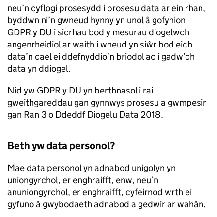
neu’n cyflogi prosesydd i brosesu data ar ein rhan,
byddwn ni’n gwneud hynny yn unol â gofynion
GDPR y DU i sicrhau bod y mesurau diogelwch
angenrheidiol ar waith i wneud yn siŵr bod eich
data’n cael ei ddefnyddio’n briodol ac i gadw’ch
data yn ddiogel.
Nid yw GDPR y DU yn berthnasol i rai
gweithgareddau gan gynnwys prosesu a gwmpesir
gan Ran 3 o Ddeddf Diogelu Data 2018.
Beth yw data personol?
Mae data personol yn adnabod unigolyn yn
uniongyrchol, er enghraifft, enw, neu’n
anuniongyrchol, er enghraifft, cyfeirnod wrth ei
gyfuno â gwybodaeth adnabod a gedwir ar wahân.