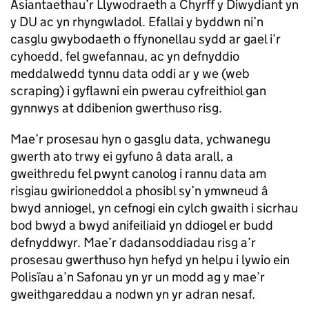
Asiantaethau’r Llywodraeth a Chyrff y Diwydiant yn
y DU ac yn rhyngwladol. Efallai y byddwn ni’n
casglu gwybodaeth o ffynonellau sydd ar gael i’r
cyhoedd, fel gwefannau, ac yn defnyddio
meddalwedd tynnu data oddi ar y we (web
scraping) i gyflawni ein pwerau cyfreithiol gan
gynnwys at ddibenion gwerthuso risg.
Mae’r prosesau hyn o gasglu data, ychwanegu
gwerth ato trwy ei gyfuno â data arall, a
gweithredu fel pwynt canolog i rannu data am
risgiau gwirioneddol a phosibl sy’n ymwneud â
bwyd anniogel, yn cefnogi ein cylch gwaith i sicrhau
bod bwyd a bwyd anifeiliaid yn ddiogel er budd
defnyddwyr. Mae’r dadansoddiadau risg a’r
prosesau gwerthuso hyn hefyd yn helpu i lywio ein
Polisïau a’n Safonau yn yr un modd ag y mae’r
gweithgareddau a nodwn yn yr adran nesaf.