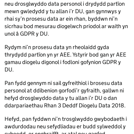
neu drosglwyddo data personol i drydydd partïon
mewn gwledydd y tu allan i’r DU, gan gynnwys y
rhai sy’n prosesu data ar ein rhan, byddwn ni’n
sicrhau bod mesurau diogelwch priodol ar waith yn
unol â GDPR y DU.
Rydym ni’n prosesu data yn rheolaidd gyda
thrydydd partïon yn yr AEE. Ystyrir bod gan yr AEE
gamau diogelu digonol i fodloni gofynion GDPR y
DU.
Pan fydd gennym ni sail gyfreithiol i brosesu data
personol at ddibenion gorfodi’r gyfraith, gallwn ni
hefyd drosglwyddo data y tu allan i’r DU o dan
ddarpariaethau Rhan 3 Deddf Diogelu Data 2018.
Hefyd, pan fyddwn ni’n trosglwyddo gwybodaeth i
awdurdodau neu sefydliadau er budd sylweddol y
cyhoedd, er enghraifft, ar atal neu ganfod