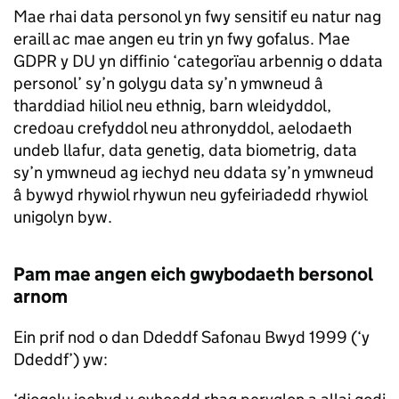
Mae rhai data personol yn fwy sensitif eu natur nag
eraill ac mae angen eu trin yn fwy gofalus. Mae
GDPR y DU yn diffinio ‘categorïau arbennig o ddata
personol’ sy’n golygu data sy’n ymwneud â
tharddiad hiliol neu ethnig, barn wleidyddol,
credoau crefyddol neu athronyddol, aelodaeth
undeb llafur, data genetig, data biometrig, data
sy’n ymwneud ag iechyd neu ddata sy’n ymwneud
â bywyd rhywiol rhywun neu gyfeiriadedd rhywiol
unigolyn byw.
Pam mae angen eich gwybodaeth bersonol
arnom
Ein prif nod o dan Ddeddf Safonau Bwyd 1999 (‘y
Ddeddf’) yw: