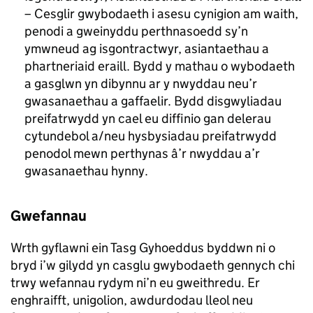
– Cesglir gwybodaeth i asesu cynigion am waith,
penodi a gweinyddu perthnasoedd sy’n
ymwneud ag isgontractwyr, asiantaethau a
phartneriaid eraill. Bydd y mathau o wybodaeth
a gasglwn yn dibynnu ar y nwyddau neu’r
gwasanaethau a gaffaelir. Bydd disgwyliadau
preifatrwydd yn cael eu diffinio gan delerau
cytundebol a/neu hysbysiadau preifatrwydd
penodol mewn perthynas â’r nwyddau a’r
gwasanaethau hynny.
Gwefannau
Wrth gyflawni ein Tasg Gyhoeddus byddwn ni o
bryd i’w gilydd yn casglu gwybodaeth gennych chi
trwy wefannau rydym ni’n eu gweithredu. Er
enghraifft, unigolion, awdurdodau lleol neu