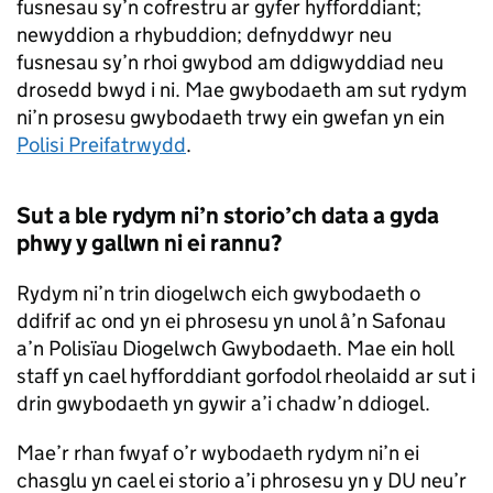
fusnesau sy’n cofrestru ar gyfer hyfforddiant;
newyddion a rhybuddion; defnyddwyr neu
fusnesau sy’n rhoi gwybod am ddigwyddiad neu
drosedd bwyd i ni. Mae gwybodaeth am sut rydym
ni’n prosesu gwybodaeth trwy ein gwefan yn ein
Polisi Preifatrwydd
.
Sut a ble rydym ni’n storio’ch data a gyda
phwy y gallwn ni ei rannu?
Rydym ni’n trin diogelwch eich gwybodaeth o
ddifrif ac ond yn ei phrosesu yn unol â’n Safonau
a’n Polisïau Diogelwch Gwybodaeth. Mae ein holl
staff yn cael hyfforddiant gorfodol rheolaidd ar sut i
drin gwybodaeth yn gywir a’i chadw’n ddiogel.
Mae’r rhan fwyaf o’r wybodaeth rydym ni’n ei
chasglu yn cael ei storio a’i phrosesu yn y DU neu’r