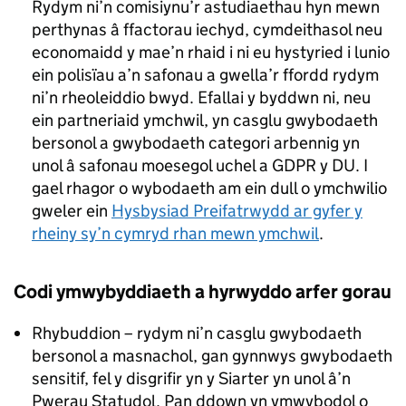
Rydym ni’n comisiynu’r astudiaethau hyn mewn
perthynas â ffactorau iechyd, cymdeithasol neu
economaidd y mae’n rhaid i ni eu hystyried i lunio
ein polisïau a’n safonau a gwella’r ffordd rydym
ni’n rheoleiddio bwyd. Efallai y byddwn ni, neu
ein partneriaid ymchwil, yn casglu gwybodaeth
bersonol a gwybodaeth categori arbennig yn
unol â safonau moesegol uchel a GDPR y DU. I
gael rhagor o wybodaeth am ein dull o ymchwilio
gweler ein
Hysbysiad Preifatrwydd ar gyfer y
rheiny sy’n cymryd rhan mewn ymchwil
.
Codi ymwybyddiaeth a hyrwyddo arfer gorau
Rhybuddion – rydym ni’n casglu gwybodaeth
bersonol a masnachol, gan gynnwys gwybodaeth
sensitif, fel y disgrifir yn y Siarter yn unol â’n
Pwerau Statudol. Pan ddown yn ymwybodol o