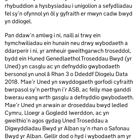
rhybuddion a hysbysiadau i unigolion a sefydliadau
fel sy’n ofynnol yn ôl y gyfraith er mwyn cadw bwyd
yn ddiogel.
Pan ddaw’n amlwg i ni, naill ai trwy ein
hymchwiliadau ein hunain neu drwy wybodaeth a
ddarperir i ni, yr amheuir gweithgarwch troseddol,
bydd ein Huned Genedlaethol Troseddau Bwyd (yr
Uned) yn casglu ac yn defnyddio gwybodaeth
bersonol yn unol â Rhan 3 o Ddeddf Diogelu Data
2018. Mae’r Uned yn swyddogaeth gorfodi cyfraith
bwrpasol sy’n perthyn i’r ASB, ac felly mae ganddi
bwerau eang wrth gasglu a defnyddio gwybodaeth.
Mae’r Uned yn arwain ar droseddau bwyd ledled
Cymru, Lloegr a Gogledd Iwerddon, ac yn
gweithio’n agos gydag Uned Troseddau a
Digwyddiadau Bwyd yr Alban sy’n rhan o Safonau
Bwyd yr Alban. Gellir dod o hyd i wybodaeth am yr