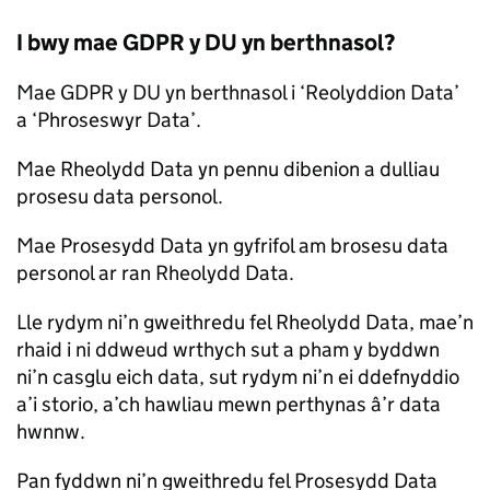
I bwy mae GDPR y DU yn berthnasol?
Mae GDPR y DU yn berthnasol i ‘Reolyddion Data’
a ‘Phroseswyr Data’.
Mae Rheolydd Data yn pennu dibenion a dulliau
prosesu data personol.
Mae Prosesydd Data yn gyfrifol am brosesu data
personol ar ran Rheolydd Data.
Lle rydym ni’n gweithredu fel Rheolydd Data, mae’n
rhaid i ni ddweud wrthych sut a pham y byddwn
ni’n casglu eich data, sut rydym ni’n ei ddefnyddio
a’i storio, a’ch hawliau mewn perthynas â’r data
hwnnw.
Pan fyddwn ni’n gweithredu fel Prosesydd Data