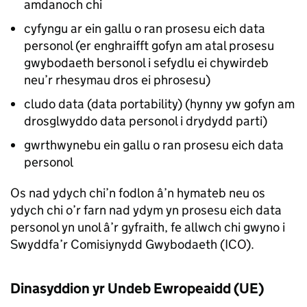
amdanoch chi
cyfyngu ar ein gallu o ran prosesu eich data
personol (er enghraifft gofyn am atal prosesu
gwybodaeth bersonol i sefydlu ei chywirdeb
neu’r rhesymau dros ei phrosesu)
cludo data (data portability) (hynny yw gofyn am
drosglwyddo data personol i drydydd parti)
gwrthwynebu ein gallu o ran prosesu eich data
personol
Os nad ydych chi’n fodlon â’n hymateb neu os
ydych chi o’r farn nad ydym yn prosesu eich data
personol yn unol â’r gyfraith, fe allwch chi gwyno i
Swyddfa’r Comisiynydd Gwybodaeth (ICO).
Dinasyddion yr Undeb Ewropeaidd (UE)