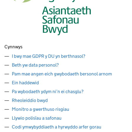
Cynnwys
I bwy mae GDPR y DU yn berthnasol?
Beth yw data personol?
Pam mae angen eich gwybodaeth bersonol arnom
Ein haddewid
Pa wybodaeth ydym ni’n ei chasglu?
Rheoleiddio bwyd
Monitro a gwerthuso risgiau
Llywio polisïau a safonau
Codi ymwybyddiaeth a hyrwyddo arfer gorau