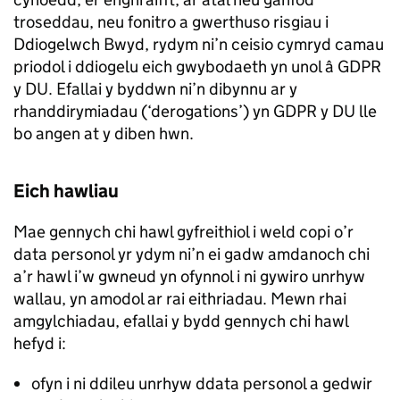
troseddau, neu fonitro a gwerthuso risgiau i
Ddiogelwch Bwyd, rydym ni’n ceisio cymryd camau
priodol i ddiogelu eich gwybodaeth yn unol â GDPR
y DU. Efallai y byddwn ni’n dibynnu ar y
rhanddirymiadau (‘derogations’) yn GDPR y DU lle
bo angen at y diben hwn.
Eich hawliau
Mae gennych chi hawl gyfreithiol i weld copi o’r
data personol yr ydym ni’n ei gadw amdanoch chi
a’r hawl i’w gwneud yn ofynnol i ni gywiro unrhyw
wallau, yn amodol ar rai eithriadau. Mewn rhai
amgylchiadau, efallai y bydd gennych chi hawl
hefyd i:
ofyn i ni ddileu unrhyw ddata personol a gedwir