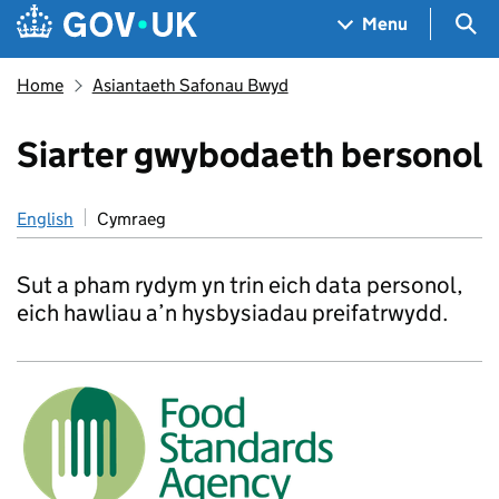
Skip to main content
Navigation menu
Sea
Menu
Home
Asiantaeth Safonau Bwyd
Siarter gwybodaeth bersonol
English
Cymraeg
Sut a pham rydym yn trin eich data personol,
eich hawliau a’n hysbysiadau preifatrwydd.