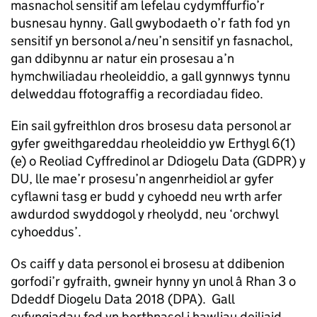
masnachol sensitif am lefelau cydymffurfio’r
busnesau hynny. Gall gwybodaeth o’r fath fod yn
sensitif yn bersonol a/neu’n sensitif yn fasnachol,
gan ddibynnu ar natur ein prosesau a’n
hymchwiliadau rheoleiddio, a gall gynnwys tynnu
delweddau ffotograffig a recordiadau fideo.
Ein sail gyfreithlon dros brosesu data personol ar
gyfer gweithgareddau rheoleiddio yw Erthygl 6(1)
(e) o Reoliad Cyffredinol ar Ddiogelu Data (GDPR) y
DU, lle mae’r prosesu’n angenrheidiol ar gyfer
cyflawni tasg er budd y cyhoedd neu wrth arfer
awdurdod swyddogol y rheolydd, neu ‘orchwyl
cyhoeddus’.
Os caiff y data personol ei brosesu at ddibenion
gorfodi’r gyfraith, gwneir hynny yn unol â Rhan 3 o
Ddeddf Diogelu Data 2018 (DPA). Gall
cyfyngiadau fod yn berthnasol i hawliau deiliaid