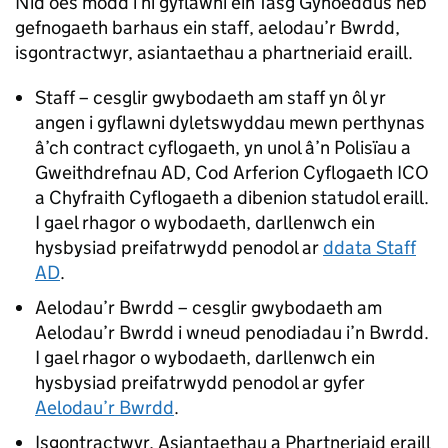
Nid oes modd i ni gyflawni ein Tasg Gyhoeddus heb
gefnogaeth barhaus ein staff, aelodau’r Bwrdd,
isgontractwyr, asiantaethau a phartneriaid eraill.
Staff – cesglir gwybodaeth am staff yn ôl yr
angen i gyflawni dyletswyddau mewn perthynas
â’ch contract cyflogaeth, yn unol â’n Polisïau a
Gweithdrefnau AD, Cod Arferion Cyflogaeth ICO
a Chyfraith Cyflogaeth a dibenion statudol eraill.
I gael rhagor o wybodaeth, darllenwch ein
hysbysiad preifatrwydd penodol ar
ddata Staff
AD
.
Aelodau’r Bwrdd – cesglir gwybodaeth am
Aelodau’r Bwrdd i wneud penodiadau i’n Bwrdd.
I gael rhagor o wybodaeth, darllenwch ein
hysbysiad preifatrwydd penodol ar gyfer
Aelodau’r Bwrdd
.
Isgontractwyr, Asiantaethau a Phartneriaid eraill