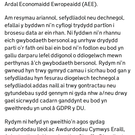
Ardal Economaidd Ewropeaidd (AEE).
Am resymau ariannol, sefydliadol neu dechnegol,
efallai y byddwn ni’n cyflogi trydydd partïon i
brosesu data ar ein rhan. Ni fyddwn ni’n rhannu
eich gwybodaeth bersonol ag unrhyw drydydd
parti o’r fath oni bai ein bod ni’n fodlon eu bod yn
gallu darparu lefel ddigonol o ddiogelwch mewn
perthynas â’ch gwybodaeth bersonol. Rydym ni’n
gwneud hyn trwy gymryd camau i sicrhau bod gan y
sefydliadau hyn fesurau diogelwch technegol a
sefydliadol addas naill ai trwy gontractau neu
gytundebau sydd gennym ni gyda nhw a/neu drwy
gael sicrwydd cadarn ganddynt eu bod yn
gweithredu yn unol â GDPR y DU.
Rydym ni hefyd yn gweithio’n agos gydag
awdurdodau lleol ac Awdurdodau Cymwys Eraill,