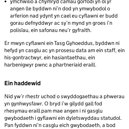
ymchwilio a chymryd camau gorfodi yn ôl yr
angen lle byddwn ni’n dod yn ymwybodol o
arferion nad ydynt yn cael eu cyflawni er budd
gorau defnyddwyr ac sy’n mynd yn groes i’n
polisïau, ein safonau neu’r gyfraith.
Er mwyn cyflawni ein Tasg Gyhoeddus, byddwn ni
hefyd yn casglu ac yn prosesu data am ein staff, ein
his-gontractwyr, ein hasiantaethau, ein
harbenigwyr pwnc a phartneriaid eraill.
Ein haddewid
Nid yw’r rhestr uchod o swyddogaethau a phwerau
yn gynhwysfawr. O bryd i’w gilydd gall fod
rhesymau eraill pam mae angen i ni gasglu
gwybodaeth i gyflawni ein dyletswyddau statudol.
Pan fyddwn ni’n casglu eich gwybodaeth, a bod