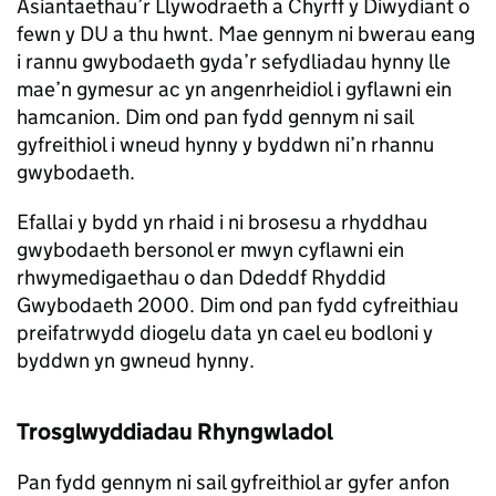
Asiantaethau’r Llywodraeth a Chyrff y Diwydiant o
fewn y DU a thu hwnt. Mae gennym ni bwerau eang
i rannu gwybodaeth gyda’r sefydliadau hynny lle
mae’n gymesur ac yn angenrheidiol i gyflawni ein
hamcanion. Dim ond pan fydd gennym ni sail
gyfreithiol i wneud hynny y byddwn ni’n rhannu
gwybodaeth.
Efallai y bydd yn rhaid i ni brosesu a rhyddhau
gwybodaeth bersonol er mwyn cyflawni ein
rhwymedigaethau o dan Ddeddf Rhyddid
Gwybodaeth 2000. Dim ond pan fydd cyfreithiau
preifatrwydd diogelu data yn cael eu bodloni y
byddwn yn gwneud hynny.
Trosglwyddiadau Rhyngwladol
Pan fydd gennym ni sail gyfreithiol ar gyfer anfon