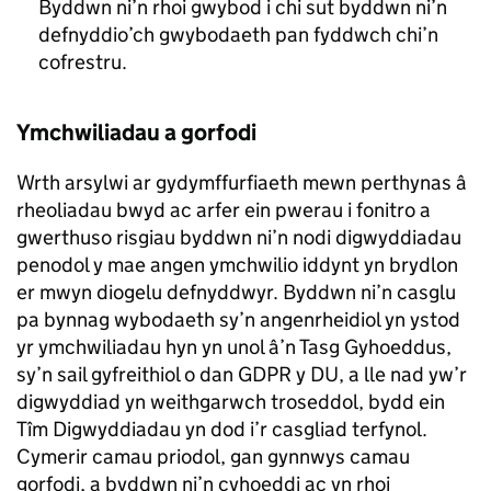
Byddwn ni’n rhoi gwybod i chi sut byddwn ni’n
defnyddio’ch gwybodaeth pan fyddwch chi’n
cofrestru.
Ymchwiliadau a gorfodi
Wrth arsylwi ar gydymffurfiaeth mewn perthynas â
rheoliadau bwyd ac arfer ein pwerau i fonitro a
gwerthuso risgiau byddwn ni’n nodi digwyddiadau
penodol y mae angen ymchwilio iddynt yn brydlon
er mwyn diogelu defnyddwyr. Byddwn ni’n casglu
pa bynnag wybodaeth sy’n angenrheidiol yn ystod
yr ymchwiliadau hyn yn unol â’n Tasg Gyhoeddus,
sy’n sail gyfreithiol o dan GDPR y DU, a lle nad yw’r
digwyddiad yn weithgarwch troseddol, bydd ein
Tîm Digwyddiadau yn dod i’r casgliad terfynol.
Cymerir camau priodol, gan gynnwys camau
gorfodi, a byddwn ni’n cyhoeddi ac yn rhoi