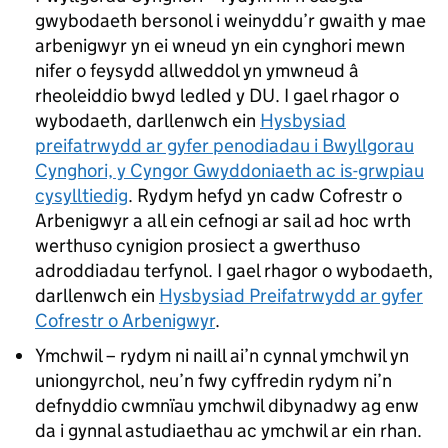
gwybodaeth bersonol i weinyddu’r gwaith y mae
arbenigwyr yn ei wneud yn ein cynghori mewn
nifer o feysydd allweddol yn ymwneud â
rheoleiddio bwyd ledled y DU. I gael rhagor o
wybodaeth, darllenwch ein
Hysbysiad
preifatrwydd ar gyfer penodiadau i Bwyllgorau
Cynghori, y Cyngor Gwyddoniaeth ac is-grwpiau
cysylltiedig
. Rydym hefyd yn cadw Cofrestr o
Arbenigwyr a all ein cefnogi ar sail ad hoc wrth
werthuso cynigion prosiect a gwerthuso
adroddiadau terfynol. I gael rhagor o wybodaeth,
darllenwch ein
Hysbysiad Preifatrwydd ar gyfer
Cofrestr o Arbenigwyr
.
Ymchwil – rydym ni naill ai’n cynnal ymchwil yn
uniongyrchol, neu’n fwy cyffredin rydym ni’n
defnyddio cwmnïau ymchwil dibynadwy ag enw
da i gynnal astudiaethau ac ymchwil ar ein rhan.