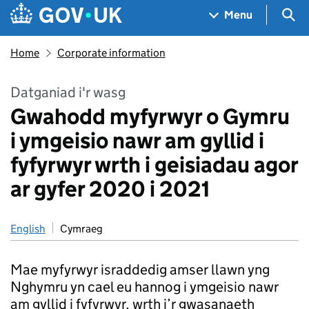
Skip to main content
Navigation menu
Sea
Menu
Home
Corporate information
Datganiad i'r wasg
Gwahodd myfyrwyr o Gymru
i ymgeisio nawr am gyllid i
fyfyrwyr wrth i geisiadau agor
ar gyfer 2020 i 2021
English
Cymraeg
Mae myfyrwyr israddedig amser llawn yng
Nghymru yn cael eu hannog i ymgeisio nawr
am gyllid i fyfyrwyr, wrth i’r gwasanaeth