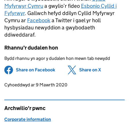
Myfyrwyr Cymru
a gwylio’r fideo
Esbonio Cyllid i
Fyfyrwyr
. Gallwch hefyd ddilyn Cyllid Myfyrwyr
Cymru ar
Facebook
a Twitter i gael yr holl
hysbysiadau newyddion a gwybodaeth
ddiweddaraf.
Rhannu'r dudalen hon
Bydd rhannu yn agor y dudalen hon mewn tab newydd
Share on Facebook
(opens in new tab)
Share on X
(opens in ne
Updates to this page
Cyhoeddwyd ar 9 Mawrth 2020
Archwilio'r pwnc
Corporate information