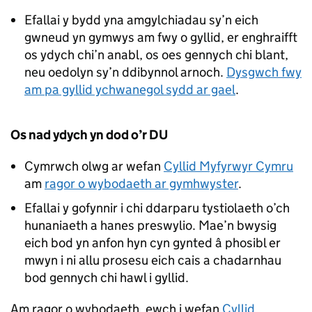
Efallai y bydd yna amgylchiadau sy’n eich
gwneud yn gymwys am fwy o gyllid, er enghraifft
os ydych chi’n anabl, os oes gennych chi blant,
neu oedolyn sy’n ddibynnol arnoch.
Dysgwch fwy
am pa gyllid ychwanegol sydd ar gael
.
Os nad ydych yn dod o’r DU
Cymrwch olwg ar wefan
Cyllid Myfyrwyr Cymru
am
ragor o wybodaeth ar gymhwyster
.
Efallai y gofynnir i chi ddarparu tystiolaeth o’ch
hunaniaeth a hanes preswylio. Mae’n bwysig
eich bod yn anfon hyn cyn gynted â phosibl er
mwyn i ni allu prosesu eich cais a chadarnhau
bod gennych chi hawl i gyllid.
Am ragor o wybodaeth, ewch i wefan
Cyllid