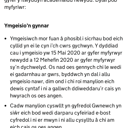
myfyriwr:
Ymgeisio’n gynnar
Ymgeisiwch mor fuan â phosibl i sicrhau bod eich
cyllid yn ei le cyn i’ch cwrs gychwyn. Y dyddiad
cau i ymgeisio yw 15 Mai 2020 ar gyfer myfyrwyr
newydd a 12 Mehefin 2020 ar gyfer myfyrwyr
sy’n dychwelyd. Os nad oes gennych chi le wedi
ei gadarnhau ar gwrs, byddwch yn dal i allu
ymgeisio nawr, dim ond i chi roi manylion eich
dewis cyntaf i ni a gallwch ddiweddaru’r cais yn
hwyrach os oes angen.
Cadw manylion cyswllt yn gyfredol Gwnewch yn
siŵr eich bod wedi darparu cyfeiriad e-bost
cyfredol i ni er mwyn i ni allu cysylltu â chi am
eich cais os oes angen.