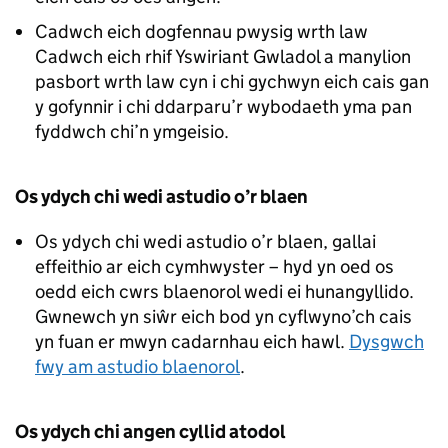
Cadwch eich dogfennau pwysig wrth law
Cadwch eich rhif Yswiriant Gwladol a manylion
pasbort wrth law cyn i chi gychwyn eich cais gan
y gofynnir i chi ddarparu’r wybodaeth yma pan
fyddwch chi’n ymgeisio.
Os ydych chi wedi astudio o’r blaen
Os ydych chi wedi astudio o’r blaen, gallai
effeithio ar eich cymhwyster – hyd yn oed os
oedd eich cwrs blaenorol wedi ei hunangyllido.
Gwnewch yn siŵr eich bod yn cyflwyno’ch cais
yn fuan er mwyn cadarnhau eich hawl.
Dysgwch
fwy am astudio blaenorol
.
Os ydych chi angen cyllid atodol