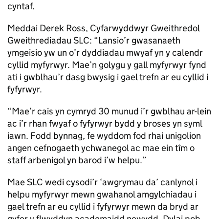
cyntaf.
Meddai Derek Ross, Cyfarwyddwyr Gweithredol
Gweithrediadau SLC: “Lansio’r gwasanaeth
ymgeisio yw un o’r dyddiadau mwyaf yn y calendr
cyllid myfyrwyr. Mae’n golygu y gall myfyrwyr fynd
ati i gwblhau’r dasg bwysig i gael trefn ar eu cyllid i
fyfyrwyr.
“Mae’r cais yn cymryd 30 munud i’r gwblhau ar-lein
ac i’r rhan fwyaf o fyfyrwyr bydd y broses yn syml
iawn. Fodd bynnag, fe wyddom fod rhai unigolion
angen cefnogaeth ychwanegol ac mae ein tîm o
staff arbenigol yn barod i’w helpu.”
Mae SLC wedi cysodi’r ‘awgrymau da’ canlynol i
helpu myfyrwyr mewn gwahanol amgylchiadau i
gael trefn ar eu cyllid i fyfyrwyr mewn da bryd ar
gyfer y flwyddyn academaidd newydd. Dylai pob