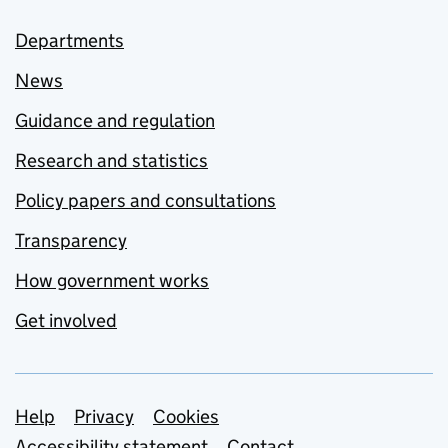
Departments
News
Guidance and regulation
Research and statistics
Policy papers and consultations
Transparency
How government works
Get involved
Support links
Help
Privacy
Cookies
Accessibility statement
Contact