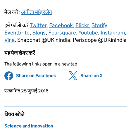
मेल करें:
अनीता मॉड्स्लेय
हमें फॉलो करें
Twitter
,
Facebook
,
Flickr
,
Storify
,
Eventbrite
,
Blogs
,
Foursquare
,
Youtube
,
Instagram
,
Vine
, Snapchat @UKinIndia, Periscope @UKinIndia
यह पेज शेयर करें
The following links open in a new tab
Share on Facebook
(opens in new tab)
Share on X
(opens in ne
Updates to this page
प्रकाशित 25 जुलाई 2016
विषय खोजें
Science and innovation