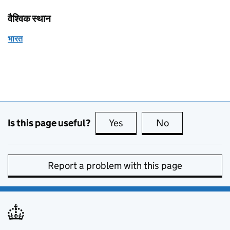
वैश्विक स्थान
भारत
Is this page useful?
Yes
this page is useful
No
this page is no
Report a problem with this page