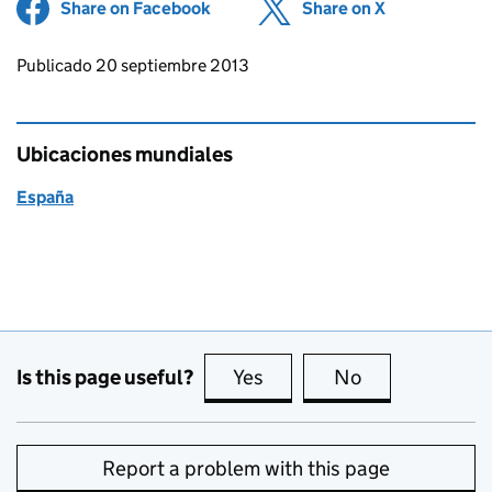
Share on Facebook
(opens in new tab)
Share on X
(opens in ne
Updates to this page
Publicado 20 septiembre 2013
Ubicaciones mundiales
España
Is this page useful?
Yes
this page is useful
No
this page is no
Report a problem with this page