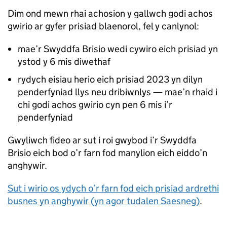
Dim ond mewn rhai achosion y gallwch godi achos
gwirio ar gyfer prisiad blaenorol, fel y canlynol:
mae’r Swyddfa Brisio wedi cywiro eich prisiad yn
ystod y 6 mis diwethaf
rydych eisiau herio eich prisiad 2023 yn dilyn
penderfyniad llys neu dribiwnlys — mae’n rhaid i
chi godi achos gwirio cyn pen 6 mis i’r
penderfyniad
Gwyliwch fideo ar sut i roi gwybod i’r Swyddfa
Brisio eich bod o’r farn fod manylion eich eiddo’n
anghywir.
Sut i wirio os ydych o’r farn fod eich prisiad ardrethi
busnes yn anghywir (yn agor tudalen Saesneg)
.