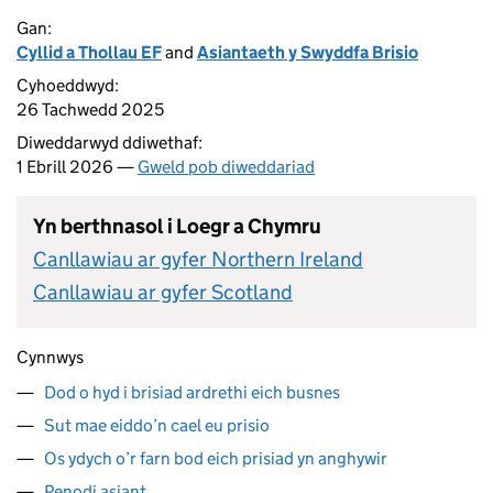
Gan:
Cyllid a Thollau EF
and
Asiantaeth y Swyddfa Brisio
Cyhoeddwyd:
26 Tachwedd 2025
Diweddarwyd ddiwethaf:
1 Ebrill 2026 —
Gweld pob diweddariad
Yn berthnasol i Loegr a Chymru
Canllawiau ar gyfer Northern Ireland
Canllawiau ar gyfer Scotland
Cynnwys
Dod o hyd i brisiad ardrethi eich busnes
Sut mae eiddo’n cael eu prisio
Os ydych o’r farn bod eich prisiad yn anghywir
Penodi asiant