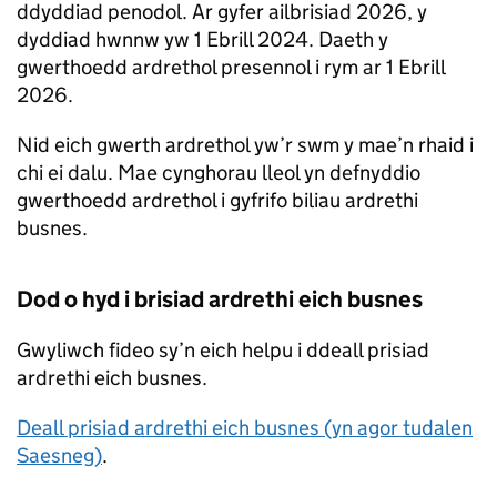
ddyddiad penodol. Ar gyfer ailbrisiad 2026, y
dyddiad hwnnw yw 1 Ebrill 2024. Daeth y
gwerthoedd ardrethol presennol i rym ar 1 Ebrill
2026.
Nid eich gwerth ardrethol yw’r swm y mae’n rhaid i
chi ei dalu. Mae cynghorau lleol yn defnyddio
gwerthoedd ardrethol i gyfrifo biliau ardrethi
busnes.
Dod o hyd i brisiad ardrethi eich busnes
Gwyliwch fideo sy’n eich helpu i ddeall prisiad
ardrethi eich busnes.
Deall prisiad ardrethi eich busnes (yn agor tudalen
Saesneg)
.