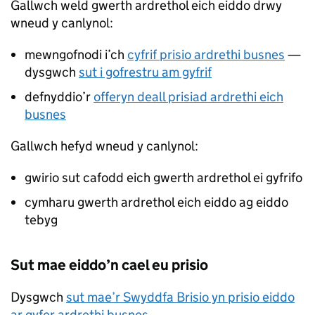
Gallwch weld gwerth ardrethol eich eiddo drwy
wneud y canlynol:
mewngofnodi i’ch
cyfrif prisio ardrethi busnes
—
dysgwch
sut i gofrestru am gyfrif
defnyddio’r
offeryn deall prisiad ardrethi eich
busnes
Gallwch hefyd wneud y canlynol:
gwirio sut cafodd eich gwerth ardrethol ei gyfrifo
cymharu gwerth ardrethol eich eiddo ag eiddo
tebyg
Sut mae eiddo’n cael eu prisio
Dysgwch
sut mae’r Swyddfa Brisio yn prisio eiddo
ar gyfer ardrethi busnes
.