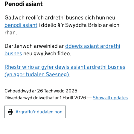
Penodi asiant
Gallwch reoli’ch ardrethi busnes eich hun neu
benodi asiant
i ddelio â’r Swyddfa Brisio ar eich
rhan.
Darllenwch arweiniad ar
ddewis asiant ardrethi
busnes
neu gwyliwch fideo.
Rhestr wirio ar gyfer dewis asiant ardrethi busnes
(yn agor tudalen Saesneg)
.
Updates to this page
Cyhoeddwyd ar 26 Tachwedd 2025
Diweddarwyd ddiwethaf ar 1 Ebrill 2026
—
Show all updates
Argraffu'r dudalen hon
Argraffu'r dudalen hon