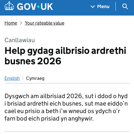
Skip to main content
Navigation menu
Sea
Menu
Home
Your rateable value
Canllawiau
Help gydag ailbrisio ardrethi
busnes 2026
English
Cymraeg
Dysgwch am ailbrisiad 2026, sut i ddod o hyd
i brisiad ardrethi eich busnes, sut mae eiddo’n
cael eu prisio a beth i’w wneud os ydych o’r
farn bod eich prisiad yn anghywir.