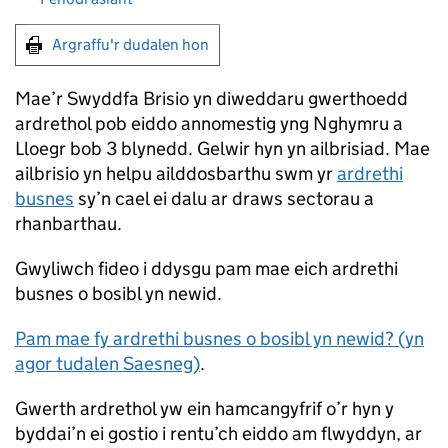
Argraffu'r dudalen hon
Mae’r Swyddfa Brisio yn diweddaru gwerthoedd
ardrethol pob eiddo annomestig yng Nghymru a
Lloegr bob 3 blynedd. Gelwir hyn yn ailbrisiad. Mae
ailbrisio yn helpu ailddosbarthu swm yr
ardrethi
busnes
sy’n cael ei dalu ar draws sectorau a
rhanbarthau.
Gwyliwch fideo i ddysgu pam mae eich ardrethi
busnes o bosibl yn newid.
Pam mae fy ardrethi busnes o bosibl yn newid? (yn
agor tudalen Saesneg)
.
Gwerth ardrethol yw ein hamcangyfrif o’r hyn y
byddai’n ei gostio i rentu’ch eiddo am flwyddyn, ar