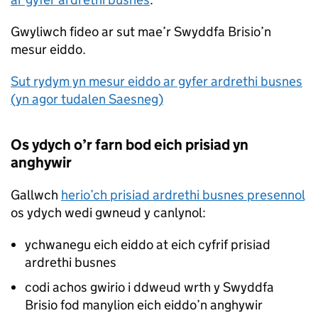
Gwyliwch fideo ar sut mae’r Swyddfa Brisio’n
mesur eiddo.
Sut rydym yn mesur eiddo ar gyfer ardrethi busnes
(yn agor tudalen Saesneg)
Os ydych o’r farn bod eich prisiad yn
anghywir
Gallwch
herio’ch prisiad ardrethi busnes presennol
os ydych wedi gwneud y canlynol:
ychwanegu eich eiddo at eich cyfrif prisiad
ardrethi busnes
codi achos gwirio i ddweud wrth y Swyddfa
Brisio fod manylion eich eiddo’n anghywir