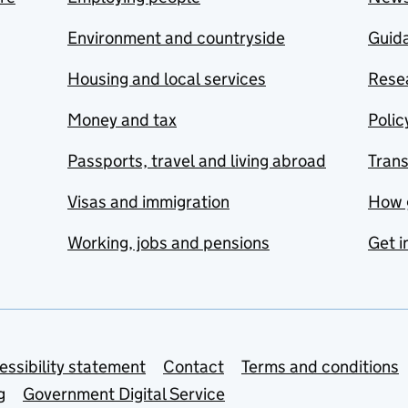
Environment and countryside
Guida
Housing and local services
Resea
Money and tax
Polic
Passports, travel and living abroad
Tran
Visas and immigration
How 
Working, jobs and pensions
Get i
essibility statement
Contact
Terms and conditions
g
Government Digital Service