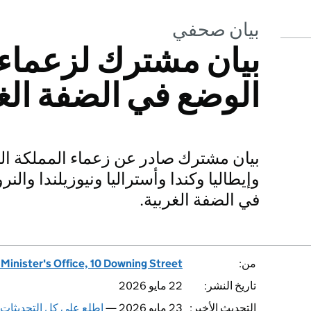
بيان صحفي
بيان مشترك لزعماء 
الوضع في الضفة الغ
بيان مشترك صادر عن زعماء المملكة الم
وإيطاليا وكندا وأستراليا ونيوزيلندا والن
في الضفة الغربية.
من:
Minister's Office, 10 Downing Street
تاريخ النشر:
22 مايو 2026
التحديث الأخير:
23 مايو 2026 —
اطلع على كل التحديثات