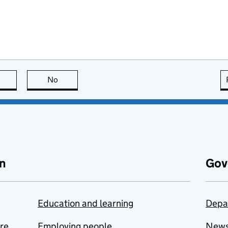
this page is useful
No
this page is not useful
n
Gov
Education and learning
Depa
are
Employing people
New