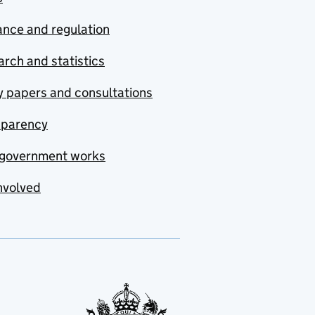
nce and regulation
rch and statistics
y papers and consultations
sparency
government works
nvolved